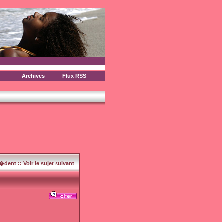
Archives
Flux RSS
c�dent
::
Voir le sujet suivant