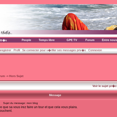
People
Temps libre
GPE TV
Forum
Entre nous
lit�s
nregistrer
Profil
Se connecter pour v�rifier ses messages priv�s
Connexion
orum
->
Hors Sujet
Voir le sujet pr�
Message
Sujet du message: mon blog
e que sa vous irez faire un tour et que cela vous plaira.
touchent.