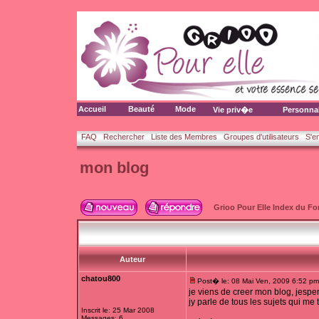
Accueil
Beauté
Mode
Vie priv�e
Personna
FAQ
Rechercher
Liste des Membres
Groupes d'utilisateurs
S'e
mon blog
Grioo Pour Elle Index du F
Auteur
chatou800
Post� le: 08 Mai Ven, 2009 6:52 pm
je viens de creer mon blog, jesper
jy parle de tous les sujets qui me 
Inscrit le: 25 Mar 2008
Messages: 6