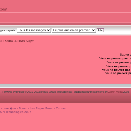
.com/
ages depuis:
du Forum
->
Hors Sujet
Sauter 
Vous
ne pouvez pas
po
Vous
ne pouvez 
Vous
ne pouvez 
Vous
ne pouvez pas
Vous
ne pouvez p
Powered by
phpBB
© 2001, 2002 phpBB Group Traduction par :
phpBB-fr.com
Airhead theme by
Zarron Media
2003
 conna�tre
-
Forum
-
Les Pages Perso
-
Contact
M2N Technologies 2007