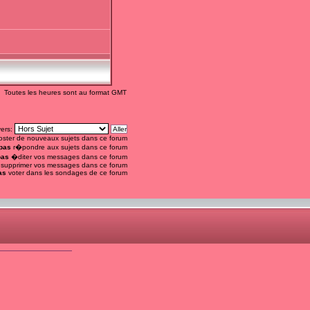
Toutes les heures sont au format GMT
vers:
ster de nouveaux sujets dans ce forum
pas
r�pondre aux sujets dans ce forum
pas
�diter vos messages dans ce forum
supprimer vos messages dans ce forum
as
voter dans les sondages de ce forum