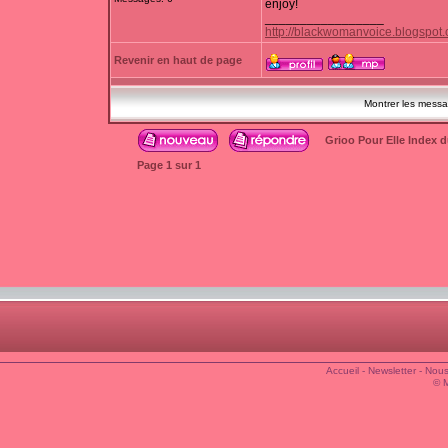
enjoy!
_________________
http://blackwomanvoice.blogspot
Revenir en haut de page
Montrer les mess
Grioo Pour Elle Index 
Page
1
sur
1
Accueil
-
Newsletter
-
Nous
© 