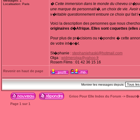
Messages: 1
� Cette immersion dans le monde du cheveu cr�pu per
Localisation: Paris
une marque de personnalit�, un choix de vie. Avoir 
v�ritable questionnement entoure ce choix qui fait 
Voici la description des personnes que nous chercho
originaires d�Afrique. Elles sont coquettes (elles 
Pour plus de pr�cisions ou r�pondre � cette annon
de votre int�r�t.
St�phanie :
stephaniehaski@hotmail.com
Olga :
widmerolga@yahoo.fr
Rosem Films : 01 42 36 15 16
Revenir en haut de page
Montrer les messages depuis:
Grioo Pour Elle Index du Forum
->
Beaut�
Page
1
sur
1