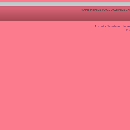
Powered by
phpBB
© 2001, 2002 phpBB Group
Accueil
-
Newsletter
-
Nous
© 