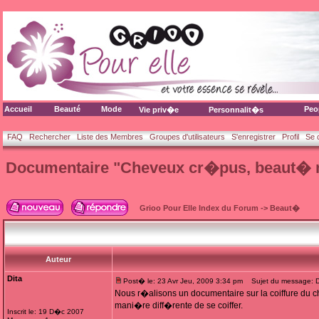
Accueil
Beauté
Mode
Peo
Vie priv�e
Personnalit�s
FAQ
Rechercher
Liste des Membres
Groupes d'utilisateurs
S'enregistrer
Profil
Se 
Documentaire "Cheveux cr�pus, beaut� n
Grioo Pour Elle Index du Forum
->
Beaut�
Auteur
Dita
Post� le: 23 Avr Jeu, 2009 3:34 pm
Sujet du message: D
Nous r�alisons un documentaire sur la coiffure du 
mani�re diff�rente de se coiffer.
Inscrit le: 19 D�c 2007