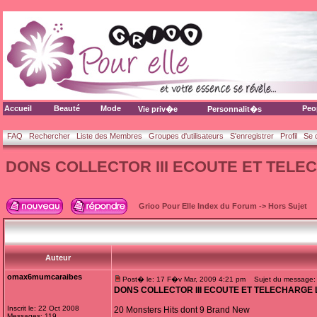
Accueil
Beauté
Mode
Peo
Vie priv�e
Personnalit�s
FAQ
Rechercher
Liste des Membres
Groupes d'utilisateurs
S'enregistrer
Profil
Se 
DONS COLLECTOR III ECOUTE ET TEL
Grioo Pour Elle Index du Forum
->
Hors Sujet
Auteur
omax6mumcaraibes
Post� le: 17 F�v Mar, 2009 4:21 pm
Sujet du message
DONS COLLECTOR III ECOUTE ET TELECHARGE
Inscrit le: 22 Oct 2008
20 Monsters Hits dont 9 Brand New
Messages: 119