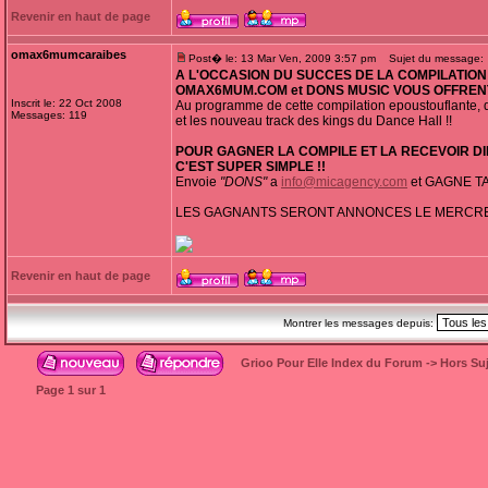
Revenir en haut de page
omax6mumcaraibes
Post� le: 13 Mar Ven, 2009 3:57 pm
Sujet du message:
A L'OCCASION DU SUCCES DE LA COMPILATION 
OMAX6MUM.COM et DONS MUSIC VOUS OFFRENT 
Inscrit le: 22 Oct 2008
Au programme de cette compilation epoustouflante,
Messages: 119
et les nouveau track des kings du Dance Hall !!
POUR GAGNER LA COMPILE ET LA RECEVOIR D
C'EST SUPER SIMPLE !!
Envoie
"DONS"
a
info@micagency.com
et GAGNE TA
LES GAGNANTS SERONT ANNONCES LE MERCREDI
Revenir en haut de page
Montrer les messages depuis:
Grioo Pour Elle Index du Forum
->
Hors Suj
Page
1
sur
1