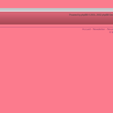
Powered by
phpBB
© 2001, 2002 phpBB Group
Accueil
-
Newsletter
-
Nous
© 