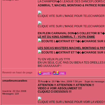
LA CHAMPION�S LEAGUE DES DANCEFLOORS C
ADMIRAL T, MACHEL MONTANO & PATRICE ROBER
CLIQUE VITE SUR L'IMAGE POUR TELECHARGER 
CLIQUE VITE SUR L'IMAGE POUR TELECHARGER 
EN PLEIN CARNAVAL DON�S COLLECTOR III T�
LE HIT DU KING ADMIRAL T - YO PA ENME
ECOUTE L�EXTRAIT ET T�L�CHARGE SUR L
LES SOCAS MASTERS MACHEL MONTANO & PATR
ECOUTE L�EXTRAIT ET T�L�CHARGE SUR L
TU EN VEUX PLUS ???!!
EN UN SEUL CLIC FAIS DU BIEN A TES OREILLES 
BIG UUUUUUUP !
Revenir en haut de page
omax6mumcaraibes
Post� le: 20 F�v Ven, 2009 7:56 pm
Sujet du message:
ATTENTION !! ATTENTION !! ATTENTION !!
VIDEO A VOIR ABSOLUMENT !!!!
Inscrit le: 22 Oct 2008
CLIQUEZ CI DESSOUS !!!
Messages: 119
CLIQUE VITE SUR L'IMAGE POUR VOIR LA VIDEO !