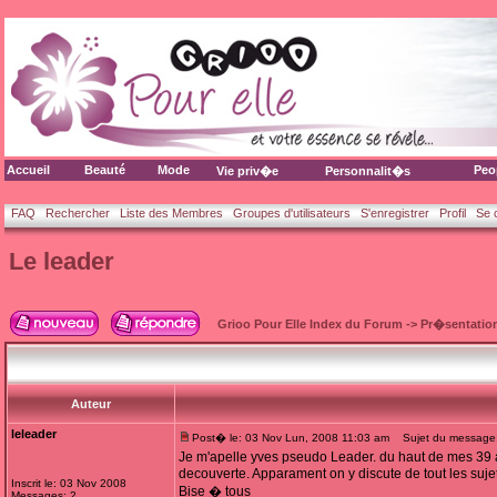
Accueil
Beauté
Mode
Peo
Vie priv�e
Personnalit�s
FAQ
Rechercher
Liste des Membres
Groupes d'utilisateurs
S'enregistrer
Profil
Se 
Le leader
Grioo Pour Elle Index du Forum
->
Pr�sentatio
Auteur
leleader
Post� le: 03 Nov Lun, 2008 11:03 am
Sujet du message:
Je m'apelle yves pseudo Leader. du haut de mes 39 a
decouverte. Apparament on y discute de tout les sujets
Inscrit le: 03 Nov 2008
Bise � tous
Messages: 2