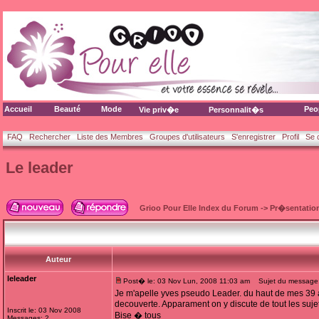
Accueil
Beauté
Mode
Peo
Vie priv�e
Personnalit�s
FAQ
Rechercher
Liste des Membres
Groupes d'utilisateurs
S'enregistrer
Profil
Se 
Le leader
Grioo Pour Elle Index du Forum
->
Pr�sentatio
Auteur
leleader
Post� le: 03 Nov Lun, 2008 11:03 am
Sujet du message:
Je m'apelle yves pseudo Leader. du haut de mes 39 a
decouverte. Apparament on y discute de tout les sujets
Inscrit le: 03 Nov 2008
Bise � tous
Messages: 2