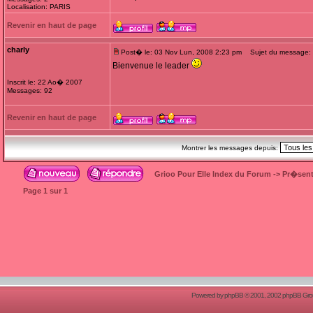
Localisation: PARIS
Revenir en haut de page
charly
Post� le: 03 Nov Lun, 2008 2:23 pm
Sujet du message:
Bienvenue le leader
Inscrit le: 22 Ao� 2007
Messages: 92
Revenir en haut de page
Montrer les messages depuis:
Grioo Pour Elle Index du Forum
->
Pr�sent
Page
1
sur
1
Powered by
phpBB
© 2001, 2002 phpBB Group