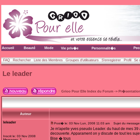
Accueil
Beauté
Mode
Peo
Vie priv�e
Personnalit�s
FAQ
Rechercher
Liste des Membres
Groupes d'utilisateurs
S'enregistrer
Profil
Se 
Le leader
Grioo Pour Elle Index du Forum
->
Pr�sentatio
Auteur
leleader
Post� le: 03 Nov Lun, 2008 11:03 am
Sujet du message:
Je m'apelle yves pseudo Leader. du haut de mes 39 a
decouverte. Apparament on y discute de tout les sujets
Inscrit le: 03 Nov 2008
Bise � tous
Messages: 2