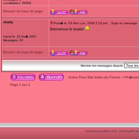
Localisation: PARIS
Revenir en haut de page
charly
Post� le: 03 Nov Lun, 2008 2:23 pm
Sujet du message:
Bienvenue le leader
Inscrit le: 22 Ao� 2007
Messages: 92
Revenir en haut de page
Montrer les messages depuis:
Grioo Pour Elle Index du Forum
->
Pr�sent
Page
1
sur
1
Powered by
phpBB
© 2001, 2002 phpBB Group