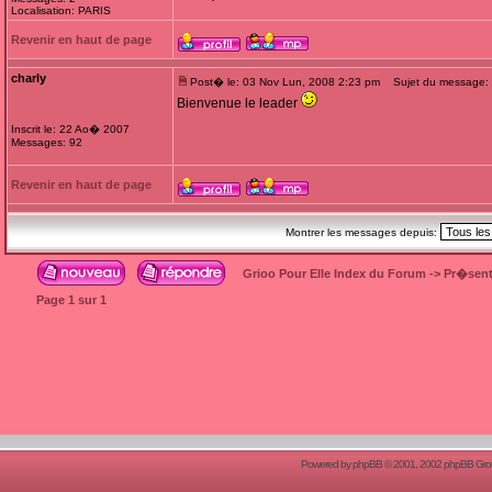
Localisation: PARIS
Revenir en haut de page
charly
Post� le: 03 Nov Lun, 2008 2:23 pm
Sujet du message:
Bienvenue le leader
Inscrit le: 22 Ao� 2007
Messages: 92
Revenir en haut de page
Montrer les messages depuis:
Grioo Pour Elle Index du Forum
->
Pr�sent
Page
1
sur
1
Powered by
phpBB
© 2001, 2002 phpBB Group