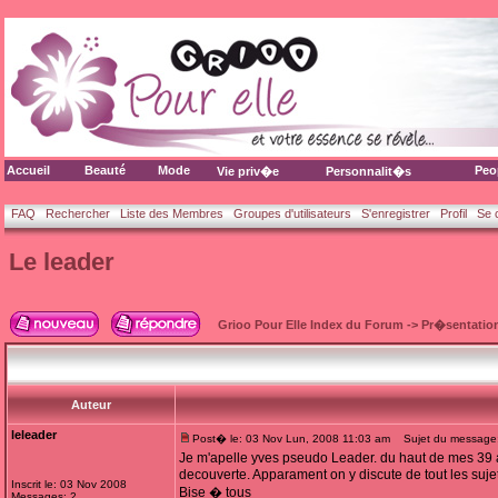
Accueil
Beauté
Mode
Peo
Vie priv�e
Personnalit�s
FAQ
Rechercher
Liste des Membres
Groupes d'utilisateurs
S'enregistrer
Profil
Se 
Le leader
Grioo Pour Elle Index du Forum
->
Pr�sentatio
Auteur
leleader
Post� le: 03 Nov Lun, 2008 11:03 am
Sujet du message:
Je m'apelle yves pseudo Leader. du haut de mes 39 a
decouverte. Apparament on y discute de tout les sujets
Inscrit le: 03 Nov 2008
Bise � tous
Messages: 2