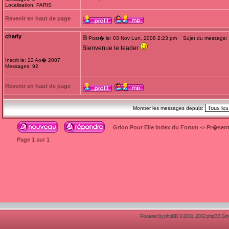
Localisation: PARIS
Revenir en haut de page
charly
Post� le: 03 Nov Lun, 2008 2:23 pm
Sujet du message:
Bienvenue le leader
Inscrit le: 22 Ao� 2007
Messages: 92
Revenir en haut de page
Montrer les messages depuis:
Grioo Pour Elle Index du Forum
->
Pr�sent
Page
1
sur
1
Powered by
phpBB
© 2001, 2002 phpBB Group