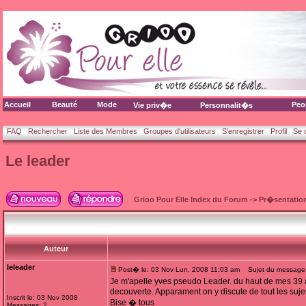
Accueil
Beauté
Mode
Peo
Vie priv�e
Personnalit�s
FAQ
Rechercher
Liste des Membres
Groupes d'utilisateurs
S'enregistrer
Profil
Se 
Le leader
Grioo Pour Elle Index du Forum
->
Pr�sentatio
Auteur
leleader
Post� le: 03 Nov Lun, 2008 11:03 am
Sujet du message:
Je m'apelle yves pseudo Leader. du haut de mes 39 a
decouverte. Apparament on y discute de tout les sujets
Inscrit le: 03 Nov 2008
Bise � tous
Messages: 2