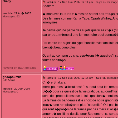
charly
Post� le: 17 Sep Lun, 2007 12:11 pm
Sujet du message
Shakara,
Inscrit le: 22 Ao� 2007
� mon avis tous les th�mes ne seront pas trait�s su
Messages: 92
Des femmes comme Rama Yade, Oprah Winfrey, Ang�l
anonymes.
Je pense qu'une partie des sujets que tu as cit�s (cr
par grioo... m�me si une femme noire peut conna�tr
Par contre les sujets du type "concilier vie familiale e
bient�t beaucoup plus.
Quant au contenu du site, esp�rons l� aussi qu'il 
toutes habitu�s.
Revenir en haut de page
grioopourelle
Post� le: 17 Sep Lun, 2007 12:14 pm
Sujet du message
Site Admin
Ch�re Shakara,
merci pour tes f�licitations! Et surtout pour tes rem
Inscrit le: 29 Juin 2007
D�j� pour ce qui est de la vie pratique, aujourd'hui la
Messages: 0
sens des propositions que tu fais (pas forc�ment le
La femme du bandeau est le choix de notre graphiste
trouv� une rempla�ante plus "naturelle". Oui pas b
qui sont s�par�s de la france par des mers et oc�
annonc� un lifting du site pour Septembre, ce sera p