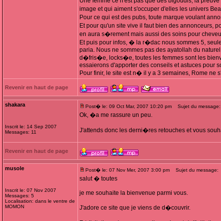
Une femme ce n'est pas que des bigoudis, la preuve Fe
image et qui aiment s'occuper d'elles les univers B
Pour ce qui est des pubs, toute marque voulant anno
Et pour qu'un site vive il faut bien des annonceurs, p
en aura s�rement mais aussi des soins pour cheveu
Et puis pour infos, � la r�dac nous sommes 5, seul
paria. Nous ne sommes pas des ayatollah du naturel ma
d�fris�e, locks�e, toutes les femmes sont les bienv
essaierons d'apporter des conseils et astuces pour 
Pour finir, le site est n� il y a 3 semaines, Rome ne 
Revenir en haut de page
shakara
Post� le: 09 Oct Mar, 2007 10:20 pm
Sujet du message:
Ok, �a me rassure un peu.
Inscrit le: 14 Sep 2007
J'attends donc les derni�res retouches et vous souh
Messages: 11
Revenir en haut de page
musole
Post� le: 07 Nov Mer, 2007 3:00 pm
Sujet du message:
salut � toutes
Inscrit le: 07 Nov 2007
je me souhaite la bienvenue parmi vous.
Messages: 5
Localisation: dans le ventre de
MOMON
J'adore ce site que je viens de d�couvrir.