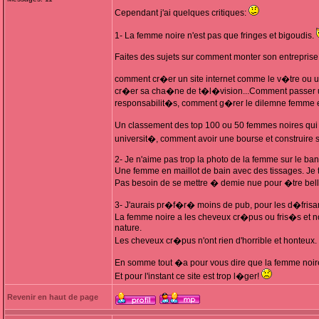
Cependant j'ai quelques critiques:
1- La femme noire n'est pas que fringes et bigoudis.
Faites des sujets sur comment monter son entreprise
comment cr�er un site internet comme le v�tre ou u
cr�er sa cha�ne de t�l�vision...Comment passer un e
responsabilit�s, comment g�rer le dilemne femme 
Un classement des top 100 ou 50 femmes noires qui
universit�, comment avoir une bourse et construire 
2- Je n'aime pas trop la photo de la femme sur le ba
Une femme en maillot de bain avec des tissages. Je
Pas besoin de se mettre � demie nue pour �tre bell
3- J'aurais pr�f�r� moins de pub, pour les d�frisa
La femme noire a les cheveux cr�pus ou fris�s et n
nature.
Les cheveux cr�pus n'ont rien d'horrible et honteux.
En somme tout �a pour vous dire que la femme noire
Et pour l'instant ce site est trop l�ger!
Revenir en haut de page