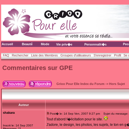
Accueil
Beauté
Mode
Peo
Vie priv�e
Personnalit�s
FAQ
Rechercher
Liste des Membres
Groupes d'utilisateurs
S'enregistrer
Profil
Se 
Commentaires sur GPE
Grioo Pour Elle Index du Forum
->
Hors Sujet
Auteur
shakara
Post� le: 14 Sep Ven, 2007 9:27 pm
Sujet du message:
Tout d'abord f�licitation pour le site.
J'adore, le design, les photos, les sujets, le ton en 
Inscrit le: 14 Sep 2007
Messages: 11