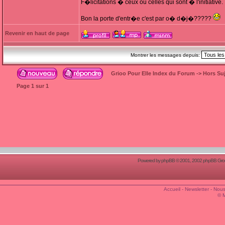
F�licitations � ceux ou celles qui sont � l'initiative.
Bon la porte d'entr�e c'est par o� d�j�?????
Revenir en haut de page
Montrer les messages depuis:
Grioo Pour Elle Index du Forum
->
Hors Suj
Page
1
sur
1
Powered by
phpBB
© 2001, 2002 phpBB Group
Accueil
-
Newsletter
-
Nous
© 