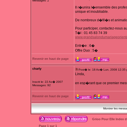
Messages: 2
Il r�unira l�ensemble des profess
unique et inoubliable.
De nombreux d�fil�s et animation
Pour participer, contactez-nous au 
T�l : 01 45 83 74 39
www.grandsalondumariageorient
Entr�e : 6�
Offre Duo : 5�
Revenir en haut de page
charly
Post� le: 18 Ao� Lun, 2008 12:35
Linda,
Inscrit le: 22 Ao� 2007
en esp�rant que ce premier me
Messages: 92
Revenir en haut de page
Montrer les mess
Grioo Pour Elle Index 
Page
1
sur
1