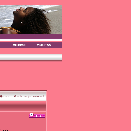
Archives
Flux RSS
c�dent
::
Voir le sujet suivant
treuil.