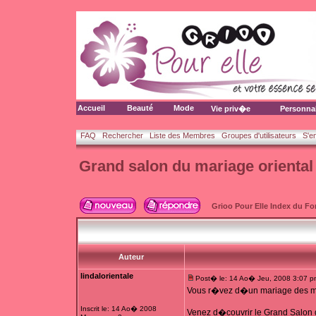
Accueil
Beauté
Mode
Vie priv�e
Personna
FAQ
Rechercher
Liste des Membres
Groupes d'utilisateurs
S'e
Grand salon du mariage oriental
Grioo Pour Elle Index du F
Auteur
lindalorientale
Post� le: 14 Ao� Jeu, 2008 3:07 p
Vous r�vez d�un mariage des mi
Inscrit le: 14 Ao� 2008
Venez d�couvrir le Grand Salon d