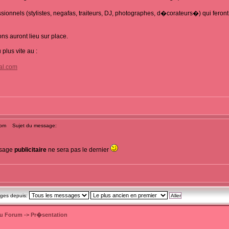
ionnels (stylistes, negafas, traiteurs, DJ, photographes, d�corateurs�) qui feront
s auront lieu sur place.
plus vite au :
al.com
 pm
Sujet du message:
ssage
publicitaire
ne sera pas le dernier
ages depuis:
du Forum
->
Pr�sentation