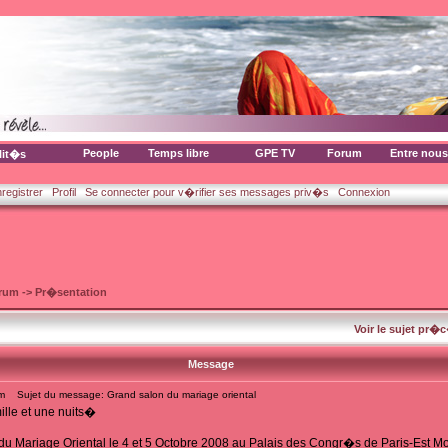
People
Temps libre
GPE TV
Forum
Entre nous
lit�s
nregistrer
Profil
Se connecter pour v�rifier ses messages priv�s
Connexion
orum
->
Pr�sentation
Voir le sujet pr�
Message
m
Sujet du message: Grand salon du mariage oriental
lle et une nuits�
u Mariage Oriental le 4 et 5 Octobre 2008 au Palais des Congr�s de Paris-Est Mon