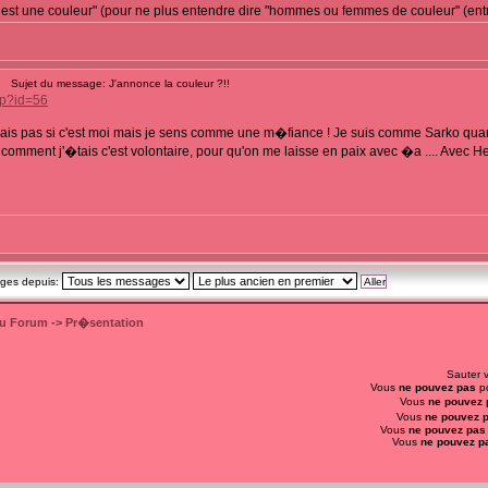
est une couleur" (pour ne plus entendre dire "hommes ou femmes de couleur" (entr
Sujet du message: J'annonce la couleur ?!!
hp?id=56
sais pas si c'est moi mais je sens comme une m�fiance ! Je suis comme Sarko quan
 dit comment j'�tais c'est volontaire, pour qu'on me laisse en paix avec �a .... Av
ages depuis:
du Forum
->
Pr�sentation
Sauter 
Vous
ne pouvez pas
po
Vous
ne pouvez 
Vous
ne pouvez 
Vous
ne pouvez pas
Vous
ne pouvez p