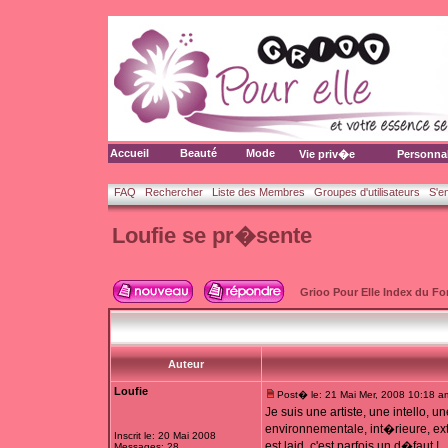
Accueil
Beauté
Mode
Vie priv�e
Personna
FAQ
Rechercher
Liste des Membres
Groupes d'utilisateurs
S'e
Loufie se pr�sente
Grioo Pour Elle Index du F
Auteur
Loufie
Post� le: 21 Mai Mer, 2008 10:18 a
Je suis une artiste, une intello, 
environnementale, int�rieure, ext�
Inscrit le: 20 Mai 2008
est laid, c'est parfois un d�faut !
Messages: 28