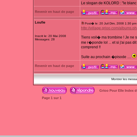
Le slogan de KOLORD : "le blanc 
Revenir en haut de page
Loufie
Post� le: 20 Juil Dim, 2008 1:30 pm
http://village.grioo.com/albums.p
Inscrit le: 20 Mai 2008
Tiens voil� ma trombine ! Je ne 
Messages: 28
me r�ponde lol ... et si j'ai pas
comprend !!
Suite au prochain �pisode ....
Revenir en haut de page
Montrer les mess
Grioo Pour Elle Index 
Page
1
sur
1