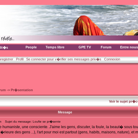
People
Temps libre
GPE TV
Forum
Entre nous
lit�s
nregistrer
Profil
Se connecter pour v�rifier ses messages priv�s
Connexion
orum
->
Pr�sentation
Voir le sujet pr�
Message
m
Sujet du message: Loufie se pr�sente
une humaniste, une consciente. J'aime les gens, discuter, la foule, la beaut� sous t
rieure des gens ...), l'art pour moi est partout (gens, habits, maisons, nature), et