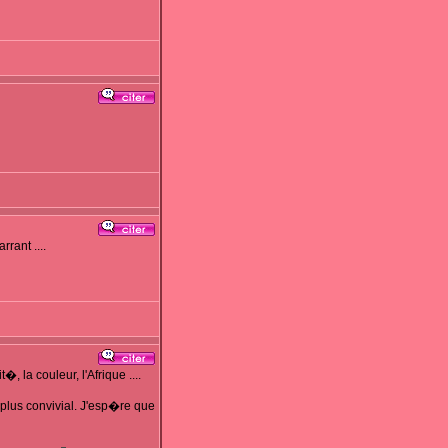
rant ....
la couleur, l'Afrique ....
 plus convivial. J'esp�re que