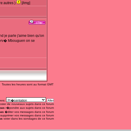
e autres )
[/img]
d je parle j'aime bien qu'on
ec Herv� Mbouguen on se
Toutes les heures sont au format GMT
vers:
ster de nouveaux sujets dans ce forum
pas
r�pondre aux sujets dans ce forum
pas
�diter vos messages dans ce forum
supprimer vos messages dans ce forum
as
voter dans les sondages de ce forum