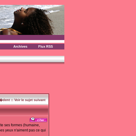
Archives
Flux RSS
c�dent
::
Voir le sujet suivant
oute ses formes (humaine,
 mes yeux n'aiment pas ce qui