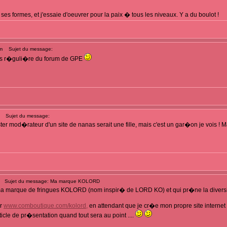
ses formes, et j'essaie d'oeuvrer pour la paix � tous les niveaux. Y a du boulot !
m
Sujet du message:
is r�guli�re du forum de GPE
Sujet du message:
er mod�rateur d'un site de nanas serait une fille, mais c'est un gar�on je vois ! Mar
Sujet du message: Ma marque KOLORD
a marque de fringues KOLORD (nom inspir� de LORD KO) et qui pr�ne la diversit�, 
ur
www.comboutique.com/kolord,
en attendant que je cr�e mon propre site internet
icle de pr�sentation quand tout sera au point ....