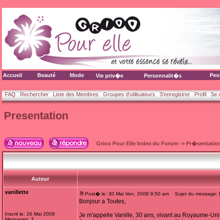
Accueil
Beauté
Mode
Peo
Vie priv�e
Personnalit�s
FAQ
Rechercher
Liste des Membres
Groupes d'utilisateurs
S'enregistrer
Profil
Se 
Presentation
Grioo Pour Elle Index du Forum
->
Pr�sentatio
Auteur
vanillette
Post� le: 30 Mai Ven, 2008 9:50 am
Sujet du message: P
Bonjour a Toutes,
Inscrit le: 26 Mai 2008
Je m'appelle Vanille, 30 ans, vivant au Royaume-Uni
Messages: 3