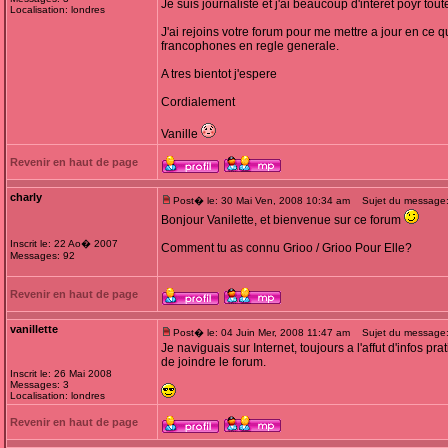
Je suis journaliste et j'ai beaucoup d'interet poyr tou
Localisation: londres
J'ai rejoins votre forum pour me mettre a jour en ce 
francophones en regle generale.
A tres bientot j'espere
Cordialement
Vanille
Revenir en haut de page
charly
Post� le: 30 Mai Ven, 2008 10:34 am
Sujet du message
Bonjour Vanilette, et bienvenue sur ce forum
Inscrit le: 22 Ao� 2007
Comment tu as connu Grioo / Grioo Pour Elle?
Messages: 92
Revenir en haut de page
vanillette
Post� le: 04 Juin Mer, 2008 11:47 am
Sujet du message:
Je naviguais sur Internet, toujours a l'affut d'infos pr
de joindre le forum.
Inscrit le: 26 Mai 2008
Messages: 3
Localisation: londres
Revenir en haut de page