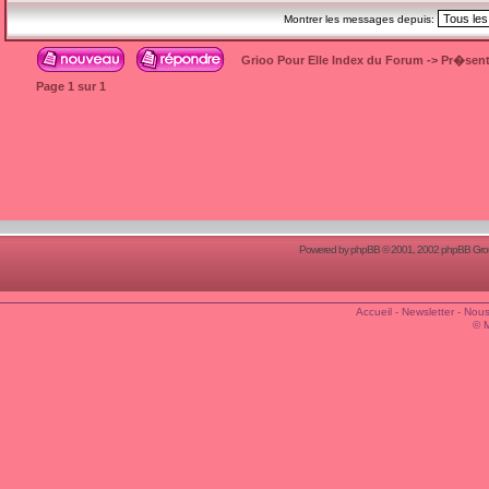
Montrer les messages depuis:
Grioo Pour Elle Index du Forum
->
Pr�sent
Page
1
sur
1
Powered by
phpBB
© 2001, 2002 phpBB Group
Accueil
-
Newsletter
-
Nous
© 