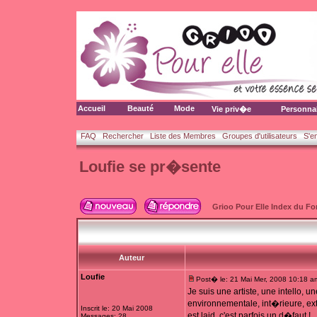
Accueil
Beauté
Mode
Vie priv�e
Personna
FAQ
Rechercher
Liste des Membres
Groupes d'utilisateurs
S'e
Loufie se pr�sente
Grioo Pour Elle Index du F
Auteur
Loufie
Post� le: 21 Mai Mer, 2008 10:18 a
Je suis une artiste, une intello, 
environnementale, int�rieure, ext�
Inscrit le: 20 Mai 2008
est laid, c'est parfois un d�faut !
Messages: 28