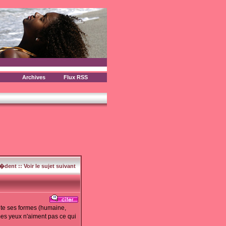
Archives
Flux RSS
c�dent
::
Voir le sujet suivant
oute ses formes (humaine,
 mes yeux n'aiment pas ce qui