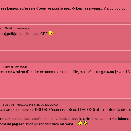
ses formes, et j'essaie d'oeuvrer pour la paix � tous les niveaux. Y a du boulot !
m
Sujet du message:
is r�guli�re du forum de GPE
Sujet du message:
er mod�rateur d'un site de nanas serait une fille, mais c'est un gar�on je vois ! Mar
Sujet du message: Ma marque KOLORD
a marque de fringues KOLORD (nom inspir� de LORD KO) et qui pr�ne la diversit�, 
ur
www.comboutique.com/kolord,
en attendant que je cr�e mon propre site internet
icle de pr�sentation quand tout sera au point ....