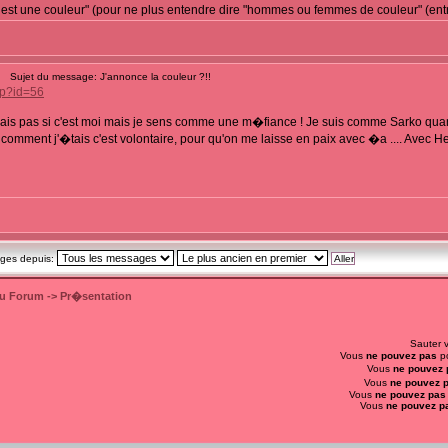
est une couleur" (pour ne plus entendre dire "hommes ou femmes de couleur" (entr
Sujet du message: J'annonce la couleur ?!!
hp?id=56
sais pas si c'est moi mais je sens comme une m�fiance ! Je suis comme Sarko quan
 dit comment j'�tais c'est volontaire, pour qu'on me laisse en paix avec �a .... Av
ages depuis:
du Forum
->
Pr�sentation
Sauter 
Vous
ne pouvez pas
po
Vous
ne pouvez 
Vous
ne pouvez 
Vous
ne pouvez pas
Vous
ne pouvez p