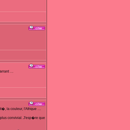
rant ....
la couleur, l'Afrique ....
 plus convivial. J'esp�re que