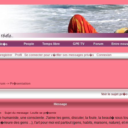
People
Temps libre
GPE TV
Forum
Entre nous
lit�s
nregistrer
Profil
Se connecter pour v�rifier ses messages priv�s
Connexion
orum
->
Pr�sentation
Voir le sujet pr�
Message
m
Sujet du message: Loufie se pr�sente
une humaniste, une consciente. J'aime les gens, discuter, la foule, la beaut� sous t
rieure des gens ...), l'art pour moi est partout (gens, habits, maisons, nature), et