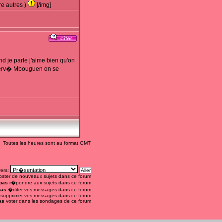
e autres )
[/img]
d je parle j'aime bien qu'on
ec Herv� Mbouguen on se
Toutes les heures sont au format GMT
vers:
ster de nouveaux sujets dans ce forum
pas
r�pondre aux sujets dans ce forum
pas
�diter vos messages dans ce forum
supprimer vos messages dans ce forum
as
voter dans les sondages de ce forum