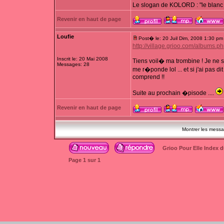
Le slogan de KOLORD : "le blanc 
Revenir en haut de page
Loufie
Post� le: 20 Juil Dim, 2008 1:30 pm
http://village.grioo.com/albums.p
Inscrit le: 20 Mai 2008
Tiens voil� ma trombine ! Je ne 
Messages: 28
me r�ponde lol ... et si j'ai pas
comprend !!
Suite au prochain �pisode ....
Revenir en haut de page
Montrer les mess
Grioo Pour Elle Index 
Page
1
sur
1