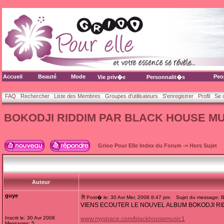
Accueil
Beauté
Mode
Peo
Vie priv�e
Personnalit�s
FAQ
Rechercher
Liste des Membres
Groupes d'utilisateurs
S'enregistrer
Profil
Se 
BOKODJI RIDDIM PAR BLACK HOUSE MU
Grioo Pour Elle Index du Forum
->
Hors Sujet
Auteur
guye
Post� le: 30 Avr Mer, 2008 8:47 pm
Sujet du message:
VIENS ECOUTER LE NOUVEL ALBUM BOKODJI RID
Inscrit le: 30 Avr 2008
www.myspace.com/blackhousemusic1
Messages: 5