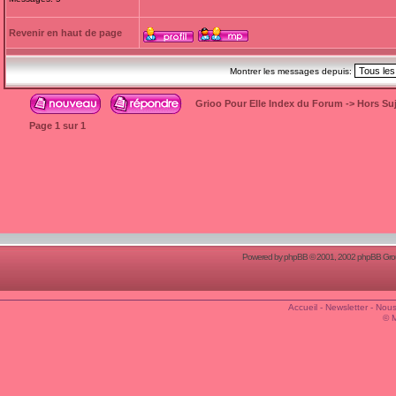
Revenir en haut de page
Montrer les messages depuis:
Grioo Pour Elle Index du Forum
->
Hors Suj
Page
1
sur
1
Powered by
phpBB
© 2001, 2002 phpBB Group
Accueil
-
Newsletter
-
Nous
© 