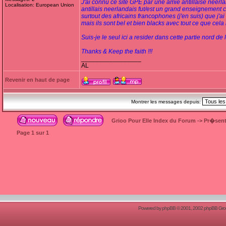
J'ai connu ce site GPE par une amie antillaise neerla
Localisation: European Union
antillais neerlandais fut/est un grand enseignement car
surtout des africains francophones (j'en suis) que j'a
mais ils sont bel et bien blacks avec tout ce que cela 
Suis-je le seul ici a resider dans cette partie nord de
Thanks & Keep the faith !!!
_________________
AL
Revenir en haut de page
Montrer les messages depuis:
Grioo Pour Elle Index du Forum
->
Pr�sent
Page
1
sur
1
Powered by
phpBB
© 2001, 2002 phpBB Group