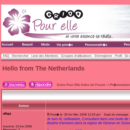
Accueil
Beauté
Mode
Peo
Vie priv�e
Personnalit�s
FAQ
Rechercher
Liste des Membres
Groupes d'utilisateurs
S'enregistrer
Profil
Se 
Hello from The Netherlands
Grioo Pour Elle Index du Forum
->
Pr�sentatio
Auteur
alkga
Post� le: 30 Avr Mer, 2008 12:03 pm
Sujet du message: H
Je suis Al, celibataire, Consultant dans une boite d
dizaine d'annees dans la region de Geneve en Suiss
Inscrit le: 23 Avr 2008
Messages: 2