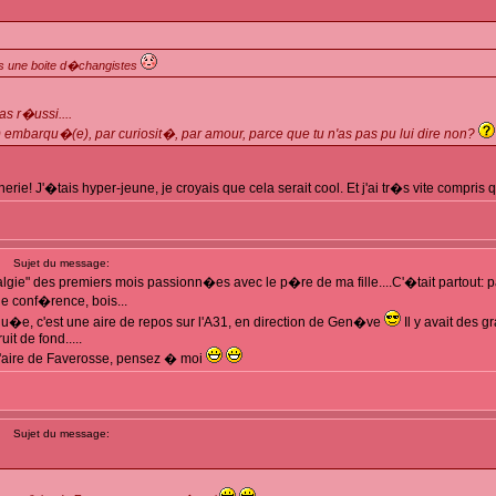
s une boite d�changistes
s r�ussi....
) embarqu�(e), par curiosit�, par amour, parce que tu n'as pas pu lui dire non?
nerie! J'�tais hyper-jeune, je croyais que cela serait cool. Et j'ai tr�s vite compris 
Sujet du message:
lgie" des premiers mois passionn�es avec le p�re de ma fille....C'�tait partout: p
de conf�rence, bois...
rqu�e, c'est une aire de repos sur l'A31, en direction de Gen�ve
Il y avait des 
uit de fond.....
 l'aire de Faverosse, pensez � moi
Sujet du message: