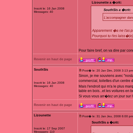
Lizounette a �crit:
Inscrit le: 16 Jan 2008
SouthSis a �crit:
Messages: 40
L'accompagner dan
Apparement �a ne t'as pa
Pourquoi tu t'es laiss�(e
Pour faire bref, on va dire par con
Revenir en haut de page
SouthSis
Post� le: 20 Jan Dim, 2008 3:13 pm
Sinon, je me souviens avec "nosta
commercial, toilettes d'un centre 
Inscrit le: 16 Jan 2008
Messages: 40
Mais l'endroit qui m'a le plus ma
table en bois...et les voitures en br
Si vous vous arr�tez un jour sur
Revenir en haut de page
Lizounette
Post� le: 31 Jan Jeu, 2008 6:00 pm
SouthSis a �crit:
Inscrit le: 17 Sep 2007
Messages: 110