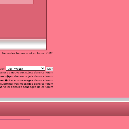
Toutes les heures sont au format GMT
vers:
ster de nouveaux sujets dans ce forum
pas
r�pondre aux sujets dans ce forum
pas
�diter vos messages dans ce forum
supprimer vos messages dans ce forum
as
voter dans les sondages de ce forum