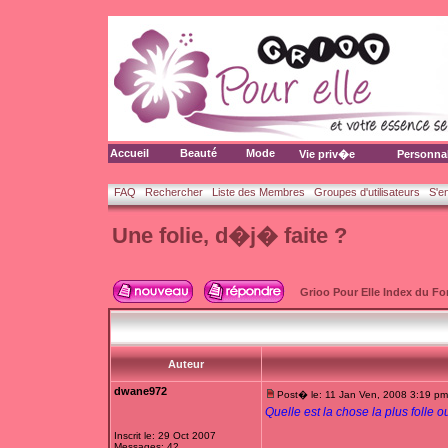
Accueil
Beauté
Mode
Vie priv�e
Personna
FAQ
Rechercher
Liste des Membres
Groupes d'utilisateurs
S'e
Une folie, d�j� faite ?
Grioo Pour Elle Index du F
Auteur
dwane972
Post� le: 11 Jan Ven, 2008 3:19 pm
Quelle est la chose la plus foll
Inscrit le: 29 Oct 2007
Messages: 42