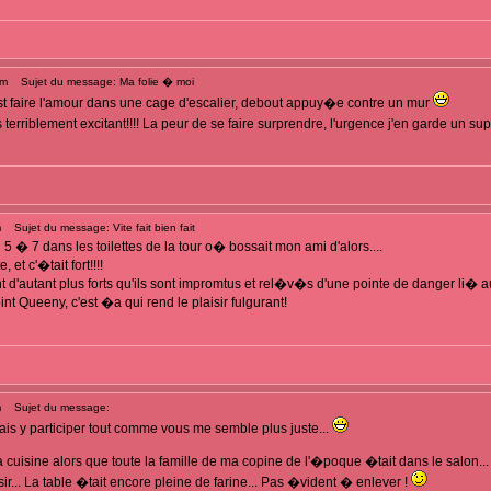
pm
Sujet du message: Ma folie � moi
est faire l'amour dans une cage d'escalier, debout appuy�e contre un mur
erriblement excitant!!!! La peur de se faire surprendre, l'urgence j'en garde un su
m
Sujet du message: Vite fait bien fait
5 � 7 dans les toilettes de la tour o� bossait mon ami d'alors....
 et c'�tait fort!!!!
 d'autant plus forts qu'ils sont impromtus et rel�v�s d'une pointe de danger li� a
oint Queeny, c'est �a qui rend le plaisir fulgurant!
m
Sujet du message:
 mais y participer tout comme vous me semble plus juste...
a cuisine alors que toute la famille de ma copine de l'�poque �tait dans le salon...
r... La table �tait encore pleine de farine... Pas �vident � enlever !