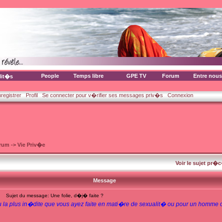
People
Temps libre
GPE TV
Forum
Entre nous
lit�s
nregistrer
Profil
Se connecter pour v�rifier ses messages priv�s
Connexion
orum
->
Vie Priv�e
Voir le sujet pr�
Message
Sujet du message: Une folie, d�j� faite ?
e ou la plus in�dite que vous ayez faite en mati�re de sexualit� ou pour un homm