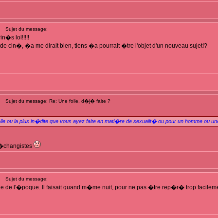
Sujet du message:
n�s lol!!!!!
 de cin�, �a me dirait bien, tiens �a pourrait �tre l'objet d'un nouveau sujet!?
Sujet du message: Re: Une folie, d�j� faite ?
 folle ou la plus in�dite que vous ayez faite en mati�re de sexualit� ou pour un homme ou u
d�changistes
Sujet du message:
 de l'�poque. Il faisait quand m�me nuit, pour ne pas �tre rep�r� trop facilemen