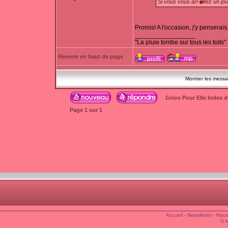
Si vous vous arr�tez un jou
Promis! A l'occasion, j'y penserais
_________________
"La pluie tombe sur tous les toits"
Revenir en haut de page
Montrer les mess
Grioo Pour Elle Index 
Page
1
sur
1
Accueil
-
Newsletter
-
Nous
© 