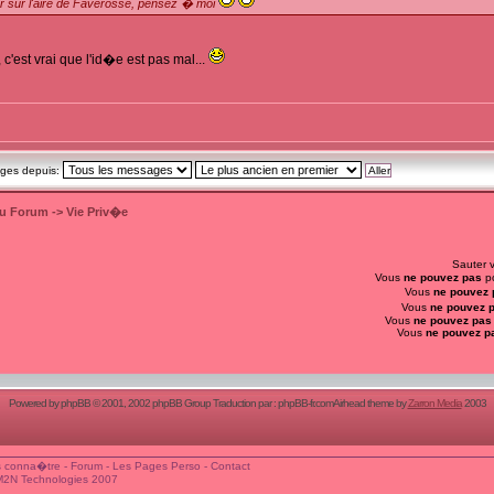
r sur l'aire de Faverosse, pensez � moi
, c'est vrai que l'id�e est pas mal...
ages depuis:
du Forum
->
Vie Priv�e
Sauter 
Vous
ne pouvez pas
po
Vous
ne pouvez 
Vous
ne pouvez 
Vous
ne pouvez pas
Vous
ne pouvez p
Powered by
phpBB
© 2001, 2002 phpBB Group Traduction par :
phpBB-fr.com
Airhead theme by
Zarron Media
2003
 conna�tre
-
Forum
-
Les Pages Perso
-
Contact
M2N Technologies 2007