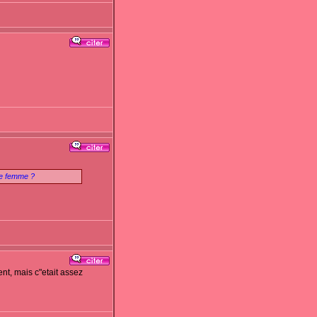
ne femme ?
t, mais c"etait assez