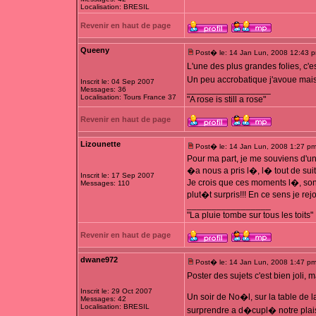
Localisation: BRESIL
Revenir en haut de page
Queeny
Post� le: 14 Jan Lun, 2008 12:43 
L'une des plus grandes folies, c'
Un peu accrobatique j'avoue mais t
Inscrit le: 04 Sep 2007
_________________
Messages: 36
Localisation: Tours France 37
"A rose is still a rose"
Revenir en haut de page
Lizounette
Post� le: 14 Jan Lun, 2008 1:27 p
Pour ma part, je me souviens d'un 
�a nous a pris l�, l� tout de suite,
Inscrit le: 17 Sep 2007
Je crois que ces moments l�, sont
Messages: 110
plut�t surpris!!! En ce sens je rej
_________________
"La pluie tombe sur tous les toits"
Revenir en haut de page
dwane972
Post� le: 14 Jan Lun, 2008 1:47 p
Poster des sujets c'est bien joli,
Inscrit le: 29 Oct 2007
Un soir de No�l, sur la table de l
Messages: 42
Localisation: BRESIL
surprendre a d�cupl� notre plaisi