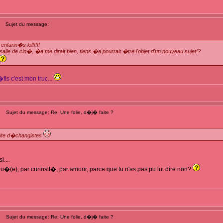
Sujet du message:
nfarin�s lol!!!!!
salle de cin�, �a me dirait bien, tiens �a pourrait �tre l'objet d'un nouveau sujet!?
fis c'est mon truc...
Sujet du message: Re: Une folie, d�j� faite ?
ite d�changistes
....
u�(e), par curiosit�, par amour, parce que tu n'as pas pu lui dire non?
Sujet du message: Re: Une folie, d�j� faite ?