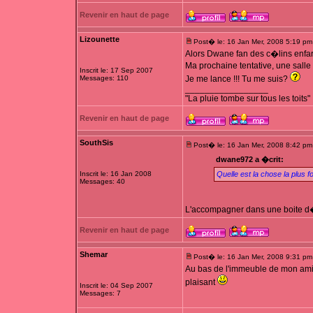
Revenir en haut de page
Lizounette
Post� le: 16 Jan Mer, 2008 5:19 pm
Alors Dwane fan des c�lins enfari
Ma prochaine tentative, une salle
Inscrit le: 17 Sep 2007
Messages: 110
Je me lance !!! Tu me suis?
_________________
"La pluie tombe sur tous les toits"
Revenir en haut de page
SouthSis
Post� le: 16 Jan Mer, 2008 8:42 pm
dwane972 a �crit:
Inscrit le: 16 Jan 2008
Quelle est la chose la plus
Messages: 40
L'accompagner dans une boite 
Revenir en haut de page
Shemar
Post� le: 16 Jan Mer, 2008 9:31 pm
Au bas de l'immeuble de mon amie
plaisant
Inscrit le: 04 Sep 2007
Messages: 7