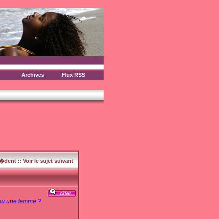
Archives
Flux RSS
c�dent
::
Voir le sujet suivant
e ou une femme ?