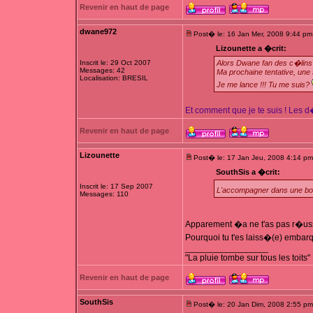
Revenir en haut de page
dwane972
Post� le: 16 Jan Mer, 2008 9:44 pm
Lizounette a �crit:
Inscrit le: 29 Oct 2007
Alors Dwane fan des c�lins e
Messages: 42
Ma prochaine tentative, une 
Localisation: BRESIL
Je me lance !!! Tu me suis?
Et comment que je te suis ! Les d�
Revenir en haut de page
Lizounette
Post� le: 17 Jan Jeu, 2008 4:14 pm
SouthSis a �crit:
Inscrit le: 17 Sep 2007
L'accompagner dans une bo
Messages: 110
Apparement �a ne t'as pas r�ussi
Pourquoi tu t'es laiss�(e) embarq
_________________
"La pluie tombe sur tous les toits"
Revenir en haut de page
SouthSis
Post� le: 20 Jan Dim, 2008 2:55 pm