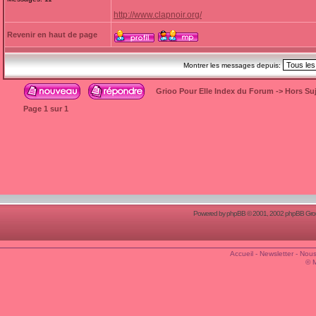
http://www.clapnoir.org/
Revenir en haut de page
Montrer les messages depuis:
Grioo Pour Elle Index du Forum
->
Hors Suj
Page
1
sur
1
Powered by
phpBB
© 2001, 2002 phpBB Group
Accueil
-
Newsletter
-
Nous
© 