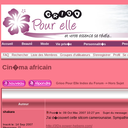
Accueil
Beauté
Mode
Peo
Vie priv�e
Personnalit�s
FAQ
Rechercher
Liste des Membres
Groupes d'utilisateurs
S'enregistrer
Profil
Se 
Cin�ma africain
Grioo Pour Elle Index du Forum
->
Hors Sujet
Auteur
shakara
Post� le: 09 Oct Mar, 2007 10:27 pm
Sujet du message: 
J'ai d�couvert cette sitcom camerounaise. Sympathi
Inscrit le: 14 Sep 2007
http://3f2g.power-heberg.com/
Messages: 11