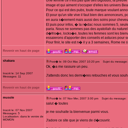
Une femme ce n'est pas que des bigoudis, la preuve Fe
image et qui aiment s'occuper d'elles les univers B
Pour ce qui est des pubs, toute marque voulant anno
Et pour qu'un site vive il faut bien des annonceurs, p
en aura s�rement mais aussi des soins pour cheveu
Et puis pour infos, � la r�dac nous sommes 5, seul
paria. Nous ne sommes pas des ayatollah du naturel ma
d�fris�e, locks�e, toutes les femmes sont les bienv
essaierons d'apporter des conseils et astuces pour 
Pour finir, le site est n� il y a 3 semaines, Rome ne 
Revenir en haut de page
shakara
Post� le: 09 Oct Mar, 2007 10:20 pm
Sujet du message:
Ok, �a me rassure un peu.
Inscrit le: 14 Sep 2007
J'attends donc les derni�res retouches et vous souh
Messages: 11
Revenir en haut de page
musole
Post� le: 07 Nov Mer, 2007 3:00 pm
Sujet du message:
salut � toutes
Inscrit le: 07 Nov 2007
je me souhaite la bienvenue parmi vous.
Messages: 5
Localisation: dans le ventre de
MOMON
J'adore ce site que je viens de d�couvrir.