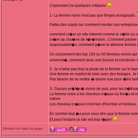
Cependant j'ai quelques critiques:
1- La femme noire n'est pas que fringes et bigoudis.
Faites des sujets sur comment monter son entreprise
comment cr�er un site internet comme le v�tre ou u
cr�er sa cha�ne de t�l�vision...Comment passer un e
responsabilit�s, comment g�rer le dilemne femme 
Un classement des top 100 ou 50 femmes noires qui
universit�, comment avoir une bourse et construire 
2- Je n'aime pas trop la photo de la femme sur le ba
Une femme en maillot de bain avec des tissages. Je
Pas besoin de se mettre � demie nue pour �tre bell
3- J'aurais pr�f�r� moins de pub, pour les d�frisa
La femme noire a les cheveux cr�pus ou fris�s et n
nature.
Les cheveux cr�pus n'ont rien d'horrible et honteux.
En somme tout �a pour vous dire que la femme noire
Et pour l'instant ce site est trop l�ger!
Revenir en haut de page