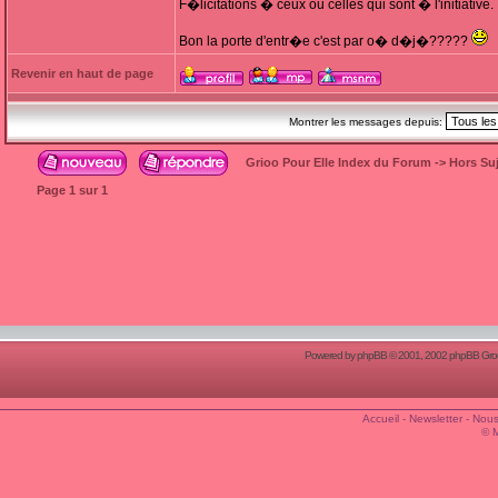
F�licitations � ceux ou celles qui sont � l'initiative.
Bon la porte d'entr�e c'est par o� d�j�?????
Revenir en haut de page
Montrer les messages depuis:
Grioo Pour Elle Index du Forum
->
Hors Suj
Page
1
sur
1
Powered by
phpBB
© 2001, 2002 phpBB Group
Accueil
-
Newsletter
-
Nous
© 