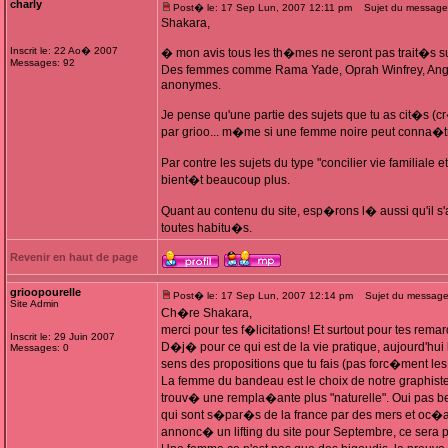
charly
Post� le: 17 Sep Lun, 2007 12:11 pm
Sujet du message
Shakara,
Inscrit le: 22 Ao� 2007
� mon avis tous les th�mes ne seront pas trait�s su
Messages: 92
Des femmes comme Rama Yade, Oprah Winfrey, Ang�l
anonymes.
Je pense qu'une partie des sujets que tu as cit�s (cr
par grioo... m�me si une femme noire peut conna�tr
Par contre les sujets du type "concilier vie familiale e
bient�t beaucoup plus.
Quant au contenu du site, esp�rons l� aussi qu'il 
toutes habitu�s.
Revenir en haut de page
grioopourelle
Post� le: 17 Sep Lun, 2007 12:14 pm
Sujet du message
Site Admin
Ch�re Shakara,
merci pour tes f�licitations! Et surtout pour tes rem
Inscrit le: 29 Juin 2007
D�j� pour ce qui est de la vie pratique, aujourd'hui la
Messages: 0
sens des propositions que tu fais (pas forc�ment le
La femme du bandeau est le choix de notre graphiste
trouv� une rempla�ante plus "naturelle". Oui pas b
qui sont s�par�s de la france par des mers et oc�
annonc� un lifting du site pour Septembre, ce sera p