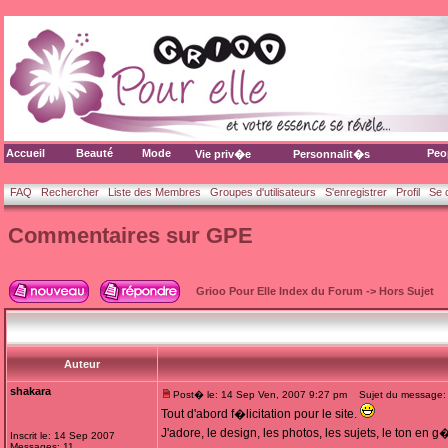
Accueil
Beauté
Mode
Peo
Vie priv�e
Personnalit�s
FAQ
Rechercher
Liste des Membres
Groupes d'utilisateurs
S'enregistrer
Profil
Se 
Commentaires sur GPE
Grioo Pour Elle Index du Forum
->
Hors Sujet
Auteur
shakara
Post� le: 14 Sep Ven, 2007 9:27 pm
Sujet du message:
Tout d'abord f�licitation pour le site.
J'adore, le design, les photos, les sujets, le ton en 
Inscrit le: 14 Sep 2007
Messages: 11