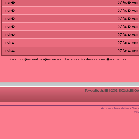
Invit�
07 Ao� Ven,
Invit�
07 Ao� Ven,
Invit�
07 Ao� Ven,
Invit�
07 Ao� Ven,
Invit�
07 Ao� Ven,
Invit�
07 Ao� Ven,
Invit�
07 Ao� Ven,
Ces donn�es sont bas�es sur les utilisateurs actifs des cinq derni�res minutes
Powered by
phpBB
© 2001, 2002 phpBB Group
Accueil
-
Newsletter
-
Nous
© 