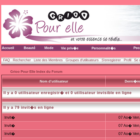
Accueil
Beauté
Mode
Peo
Vie priv�e
Personnalit�s
FAQ
Rechercher
Liste des Membres
Groupes d'utilisateurs
S'enregistrer
Profil
Se 
Grioo Pour Elle Index du Forum
Nom d'utilisateur
Derni�re
Il y a 0 utilisateur enregistr� et 0 utilisateur invisible en ligne
Il y a 79 invit�s en ligne
Invit�
07 Ao� Ven,
Invit�
07 Ao� Ven,
Invit�
07 Ao� Ven,