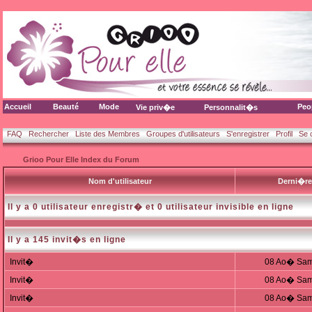
Accueil
Beauté
Mode
Peo
Vie priv�e
Personnalit�s
FAQ
Rechercher
Liste des Membres
Groupes d'utilisateurs
S'enregistrer
Profil
Se 
Grioo Pour Elle Index du Forum
Nom d'utilisateur
Derni�re
Il y a 0 utilisateur enregistr� et 0 utilisateur invisible en ligne
Il y a 145 invit�s en ligne
Invit�
08 Ao� Sam
Invit�
08 Ao� Sam
Invit�
08 Ao� Sam