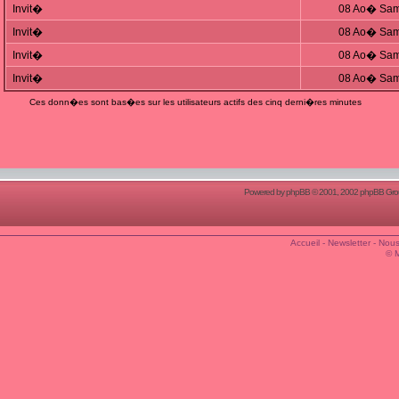
Invit�
08 Ao� Sam
Invit�
08 Ao� Sam
Invit�
08 Ao� Sam
Invit�
08 Ao� Sam
Ces donn�es sont bas�es sur les utilisateurs actifs des cinq derni�res minutes
Powered by
phpBB
© 2001, 2002 phpBB Group
Accueil
-
Newsletter
-
Nous
© 