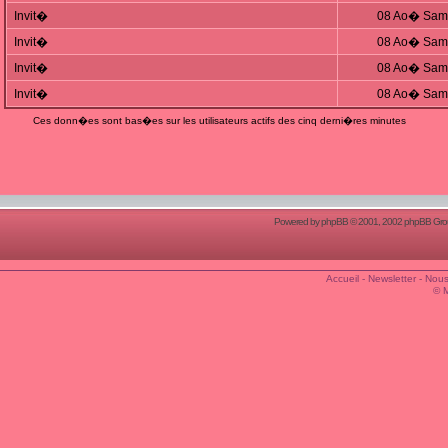
Invit�
08 Ao� Sam,
Invit�
08 Ao� Sam,
Invit�
08 Ao� Sam,
Invit�
08 Ao� Sam,
Ces donn�es sont bas�es sur les utilisateurs actifs des cinq derni�res minutes
Powered by
phpBB
© 2001, 2002 phpBB Group
Accueil
-
Newsletter
-
Nous
© 