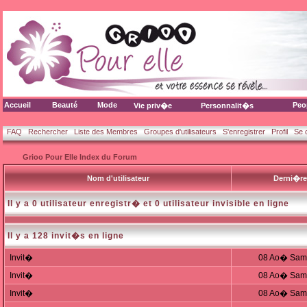
Accueil
Beauté
Mode
Peo
Vie priv�e
Personnalit�s
FAQ
Rechercher
Liste des Membres
Groupes d'utilisateurs
S'enregistrer
Profil
Se 
Grioo Pour Elle Index du Forum
Nom d'utilisateur
Derni�re
Il y a 0 utilisateur enregistr� et 0 utilisateur invisible en ligne
Il y a 128 invit�s en ligne
Invit�
08 Ao� Sam,
Invit�
08 Ao� Sam,
Invit�
08 Ao� Sam,