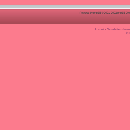
Powered by
phpBB
© 2001, 2002 phpBB Group
Accueil
-
Newsletter
-
Nous
© 