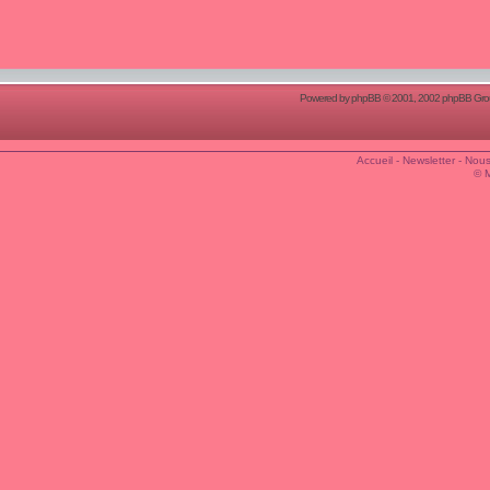
Powered by
phpBB
© 2001, 2002 phpBB Group
Accueil
-
Newsletter
-
Nous
© 