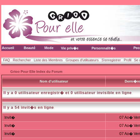
Accueil
Beauté
Mode
Peo
Vie priv�e
Personnalit�s
FAQ
Rechercher
Liste des Membres
Groupes d'utilisateurs
S'enregistrer
Profil
Se 
Grioo Pour Elle Index du Forum
Nom d'utilisateur
Derni�re
Il y a 0 utilisateur enregistr� et 0 utilisateur invisible en ligne
Il y a 54 invit�s en ligne
Invit�
07 Ao� Ven
Invit�
07 Ao� Ven
Invit�
07 Ao� Ven