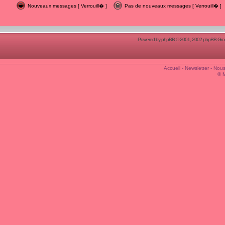
Nouveaux messages [ Verrouill� ]
Pas de nouveaux messages [ Verrouill� ]
Powered by
phpBB
© 2001, 2002 phpBB Group
Accueil
-
Newsletter
-
Nous
© 