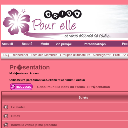
Accueil
Beauté
Mode
Peo
Vie priv�e
Personnalit�s
FAQ
Rechercher
Liste des Membres
Groupes d'utilisateurs
S'enregistrer
Profil
Se 
Pr�sentation
Mod�rateurs: Aucun
Utilisateurs parcourant actuellement ce forum : Aucun
Grioo Pour Elle Index du Forum
->
Pr�sentation
Sujets
Le leader
Omax
nouvelle venue je me presente