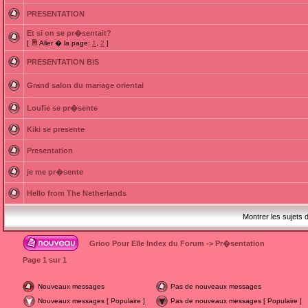
PRESENTATION
Et si on se pr�sentait?
[
Aller � la page:
1
,
2
]
PRESENTATION BIS
Grand salon du mariage oriental
Loufie se pr�sente
Kiki se presente
Presentation
je me pr�sente
Hello from The Netherlands
Montrer les sujets 
Grioo Pour Elle Index du Forum
->
Pr�sentation
Page
1
sur
1
Nouveaux messages
Pas de nouveaux messages
Nouveaux messages [ Populaire ]
Pas de nouveaux messages [ Populaire ]