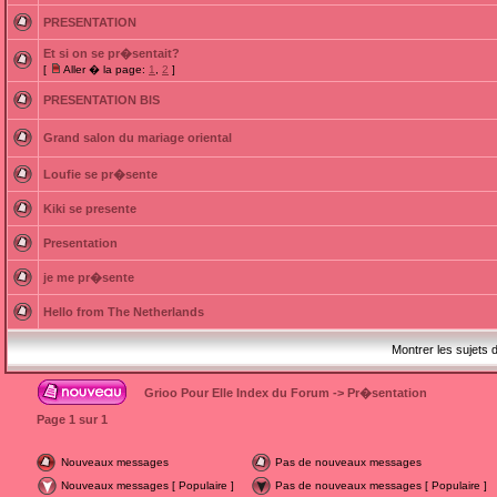
PRESENTATION
Et si on se pr�sentait?
[
Aller � la page:
1
,
2
]
PRESENTATION BIS
Grand salon du mariage oriental
Loufie se pr�sente
Kiki se presente
Presentation
je me pr�sente
Hello from The Netherlands
Montrer les sujets 
Grioo Pour Elle Index du Forum
->
Pr�sentation
Page
1
sur
1
Nouveaux messages
Pas de nouveaux messages
Nouveaux messages [ Populaire ]
Pas de nouveaux messages [ Populaire ]