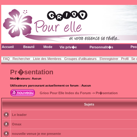
Accueil
Beauté
Mode
Peo
Vie priv�e
Personnalit�s
FAQ
Rechercher
Liste des Membres
Groupes d'utilisateurs
S'enregistrer
Profil
Se 
Pr�sentation
Mod�rateurs: Aucun
Utilisateurs parcourant actuellement ce forum : Aucun
Grioo Pour Elle Index du Forum
->
Pr�sentation
Sujets
Le leader
Omax
nouvelle venue je me presente