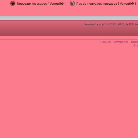
Nouveaux messages [ Verrouill� ]
Pas de nouveaux messages [ Verrouill� ]
Powered by
phpBB
© 2001, 2002 phpBB Group
Accueil
-
Newsletter
-
Nous
© 