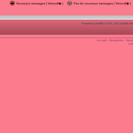
Nouveaux messages [ Verrouill� ]
Pas de nouveaux messages [ Verrouill� ]
Powered by
phpBB
© 2001, 2002 phpBB Group
Accueil
-
Newsletter
-
Nous
© 