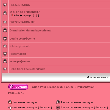
PRESENTATION
Et si on se pr�sentait?
[
Aller � la page:
1
,
2
]
PRESENTATION BIS
Grand salon du mariage oriental
Loufie se pr�sente
Kiki se presente
Presentation
je me pr�sente
Hello from The Netherlands
Montrer les sujets 
Grioo Pour Elle Index du Forum
->
Pr�sentation
Page
1
sur
1
Nouveaux messages
Pas de nouveaux messages
Nouveaux messages [ Populaire ]
Pas de nouveaux messages [ Populaire ]