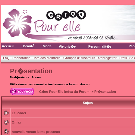
Accueil
Beauté
Mode
Peo
Vie priv�e
Personnalit�s
FAQ
Rechercher
Liste des Membres
Groupes d'utilisateurs
S'enregistrer
Profil
Se 
Pr�sentation
Mod�rateurs: Aucun
Utilisateurs parcourant actuellement ce forum : Aucun
Grioo Pour Elle Index du Forum
->
Pr�sentation
Sujets
Le leader
Omax
nouvelle venue je me presente