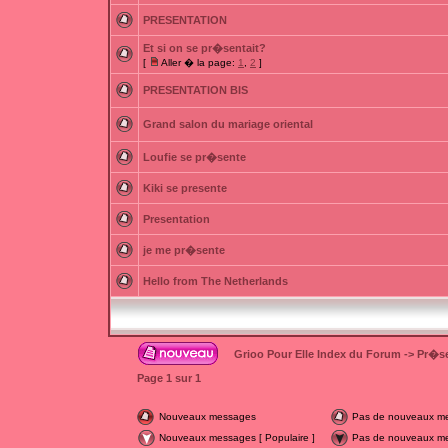
PRESENTATION
Et si on se pr�sentait?
[
Aller � la page:
1
,
2
]
PRESENTATION BIS
Grand salon du mariage oriental
Loufie se pr�sente
Kiki se presente
Presentation
je me pr�sente
Hello from The Netherlands
Grioo Pour Elle Index du Forum
->
Pr�se
Page
1
sur
1
Nouveaux messages
Pas de nouveaux m
Nouveaux messages [ Populaire ]
Pas de nouveaux mes