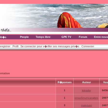
People
Temps libre
GPE TV
Forum
Entre nous
lit�s
nregistrer
Profil
Se connecter pour v�rifier ses messages priv�s
Connexion
ntation
R�ponses
Auteur
Vu
1
leleader
8456
1
omax6mumcaraibes
2997
3
maisouisi
2467