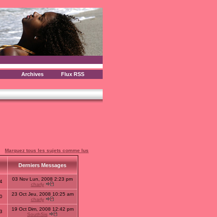
Archives
Flux RSS
Marquez tous les sujets comme lus
s
Derniers Messages
03 Nov Lun, 2008 2:23 pm
4
charly
23 Oct Jeu, 2008 10:25 am
0
charly
19 Oct Dim, 2008 12:42 pm
3
SouthSis