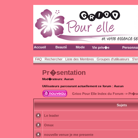
Accueil
Beauté
Mode
Vie priv�e
Personna
FAQ
Rechercher
Liste des Membres
Groupes d'utilisateurs
S'e
Pr�sentation
Mod�rateurs: Aucun
Utilisateurs parcourant actuellement ce forum : Aucun
Grioo Pour Elle Index du Forum
->
Pr�se
Sujets
Le leader
Omax
nouvelle venue je me presente