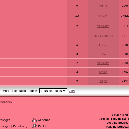
0
tyffax
2906
charly
23
3452
vanillette
2
3013
lindalorientale
1
2371
4
Loufie
2500
0
Kiki
2233
2
vanillette
2068
3
amina
2562
0
alkga
2564
Montrer les sujets depuis:
ntation
Sauter vers:
Vous
ne pouvez pas
p
essages
Annonce
Vous
ne pouvez
sages [ Populaire ]
Post-it
Vous
ne pouvez 