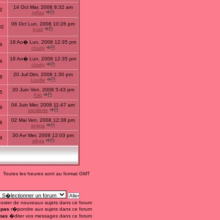
14 Oct Mar, 2008 8:32 am
2
tyffax
06 Oct Lun, 2008 10:26 pm
02
kyali
18 Ao� Lun, 2008 12:35 pm
4
charly
18 Ao� Lun, 2008 12:35 pm
4
charly
20 Juil Dim, 2008 1:30 pm
8
Loufie
20 Juin Ven, 2008 5:43 pm
5
Kiki
04 Juin Mer, 2008 11:47 am
9
vanillette
02 Mai Ven, 2008 12:38 pm
8
amina
30 Avr Mer, 2008 12:03 pm
4
alkga
Toutes les heures sont au format GMT
oster de nouveaux sujets dans ce forum
 pas
r�pondre aux sujets dans ce forum
pas
�diter vos messages dans ce forum