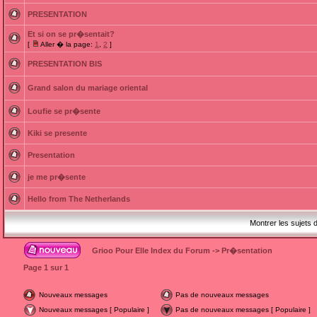
PRESENTATION
Et si on se pr�sentait?
[
Aller � la page:
1
,
2
]
PRESENTATION BIS
Grand salon du mariage oriental
Loufie se pr�sente
Kiki se presente
Presentation
je me pr�sente
Hello from The Netherlands
Montrer les sujets 
Grioo Pour Elle Index du Forum
->
Pr�sentation
Page
1
sur
1
Nouveaux messages
Pas de nouveaux messages
Nouveaux messages [ Populaire ]
Pas de nouveaux messages [ Populaire ]