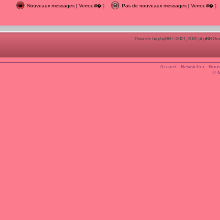
Nouveaux messages [ Verrouill� ]
Pas de nouveaux messages [ Verrouill� ]
Powered by
phpBB
© 2001, 2002 phpBB Group
Accueil
-
Newsletter
-
Nous
© 