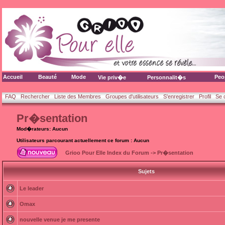
Accueil
Beauté
Mode
Peo
Vie priv�e
Personnalit�s
FAQ
Rechercher
Liste des Membres
Groupes d'utilisateurs
S'enregistrer
Profil
Se 
Pr�sentation
Mod�rateurs: Aucun
Utilisateurs parcourant actuellement ce forum : Aucun
Grioo Pour Elle Index du Forum
->
Pr�sentation
Sujets
Le leader
Omax
nouvelle venue je me presente