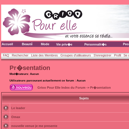
Accueil
Beauté
Mode
Peo
Vie priv�e
Personnalit�s
FAQ
Rechercher
Liste des Membres
Groupes d'utilisateurs
S'enregistrer
Profil
Se 
Pr�sentation
Mod�rateurs: Aucun
Utilisateurs parcourant actuellement ce forum : Aucun
Grioo Pour Elle Index du Forum
->
Pr�sentation
Sujets
Le leader
Omax
nouvelle venue je me presente