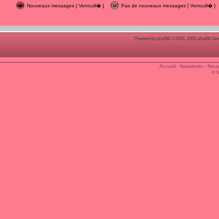
Nouveaux messages [ Verrouill� ]
Pas de nouveaux messages [ Verrouill� ]
Powered by
phpBB
© 2001, 2002 phpBB Group
Accueil
-
Newsletter
-
Nous
© 