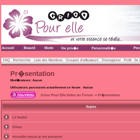
Accueil
Beauté
Mode
Peo
Vie priv�e
Personnalit�s
FAQ
Rechercher
Liste des Membres
Groupes d'utilisateurs
S'enregistrer
Profil
Se 
Pr�sentation
Mod�rateurs: Aucun
Utilisateurs parcourant actuellement ce forum : Aucun
Grioo Pour Elle Index du Forum
->
Pr�sentation
Sujets
Le leader
Omax
nouvelle venue je me presente