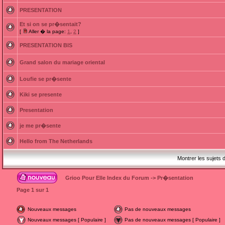
PRESENTATION
Et si on se pr�sentait?
[
Aller � la page:
1
,
2
]
PRESENTATION BIS
Grand salon du mariage oriental
Loufie se pr�sente
Kiki se presente
Presentation
je me pr�sente
Hello from The Netherlands
Montrer les sujets 
Grioo Pour Elle Index du Forum
->
Pr�sentation
Page
1
sur
1
Nouveaux messages
Pas de nouveaux messages
Nouveaux messages [ Populaire ]
Pas de nouveaux messages [ Populaire ]