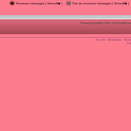
Nouveaux messages [ Verrouill� ]
Pas de nouveaux messages [ Verrouill� ]
Powered by
phpBB
© 2001, 2002 phpBB Group
Accueil
-
Newsletter
-
Nous
© 