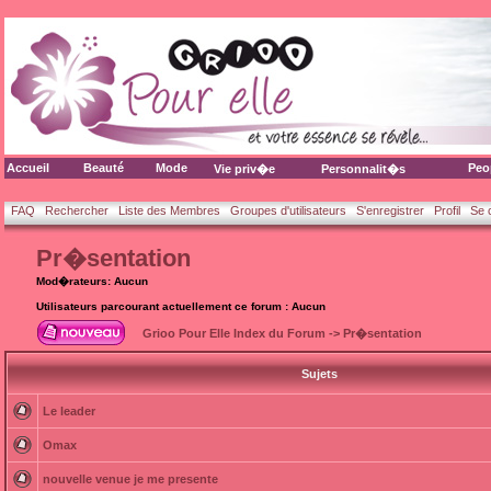
Accueil
Beauté
Mode
Peo
Vie priv�e
Personnalit�s
FAQ
Rechercher
Liste des Membres
Groupes d'utilisateurs
S'enregistrer
Profil
Se 
Pr�sentation
Mod�rateurs: Aucun
Utilisateurs parcourant actuellement ce forum : Aucun
Grioo Pour Elle Index du Forum
->
Pr�sentation
Sujets
Le leader
Omax
nouvelle venue je me presente