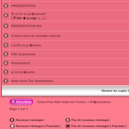
PRESENTATION
Et si on se pr�sentait?
[
Aller � la page:
1
,
2
]
PRESENTATION BIS
Grand salon du mariage oriental
Loufie se pr�sente
Kiki se presente
Presentation
je me pr�sente
Hello from The Netherlands
Montrer les sujets 
Grioo Pour Elle Index du Forum
->
Pr�sentation
Page
1
sur
1
Nouveaux messages
Pas de nouveaux messages
Nouveaux messages [ Populaire ]
Pas de nouveaux messages [ Populaire ]