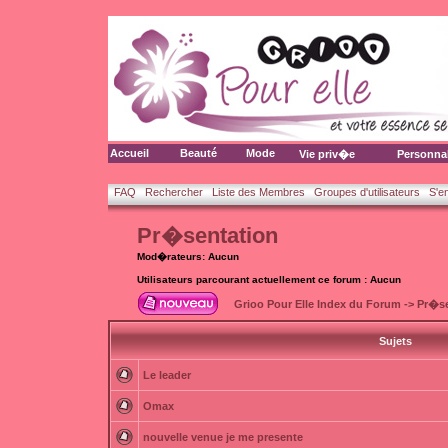
Accueil
Beauté
Mode
Vie priv�e
Personna
FAQ
Rechercher
Liste des Membres
Groupes d'utilisateurs
S'e
Pr�sentation
Mod�rateurs: Aucun
Utilisateurs parcourant actuellement ce forum : Aucun
Grioo Pour Elle Index du Forum
->
Pr�se
Sujets
Le leader
Omax
nouvelle venue je me presente