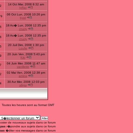
14 Oct Mar, 2008 8:32 am
2
tyffax
06 Oct Lun, 2008 10:26 pm
79
kyali
18 Ao� Lun, 2008 12:35 pm
5
charly
18 Ao� Lun, 2008 12:35 pm
6
charly
20 Juil Dim, 2008 1:30 pm
5
Loufie
20 Juin Ven, 2008 5:43 pm
9
Kiki
04 Juin Mer, 2008 11:47 am
7
vanillette
02 Mai Ven, 2008 12:38 pm
2
amina
30 Avr Mer, 2008 12:03 pm
4
alkga
Toutes les heures sont au format GMT
oster de nouveaux sujets dans ce forum
 pas
r�pondre aux sujets dans ce forum
pas
�diter vos messages dans ce forum