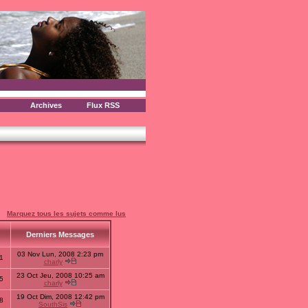
Archives
Flux RSS
Marquez tous les sujets comme lus
s
Derniers Messages
03 Nov Lun, 2008 2:23 pm
1
charly
23 Oct Jeu, 2008 10:25 am
5
charly
19 Oct Dim, 2008 12:42 pm
8
SouthSis