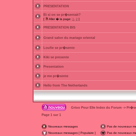
PRESENTATION
Et si on se pr�sentait?
[
Aller � la page:
1
,
2
]
PRESENTATION BIS
Grand salon du mariage oriental
Loufie se pr�sente
Kiki se presente
Presentation
je me pr�sente
Hello from The Netherlands
Grioo Pour Elle Index du Forum
->
Pr�se
Page
1
sur
1
Nouveaux messages
Pas de nouveaux m
Nouveaux messages [ Populaire ]
Pas de nouveaux mes