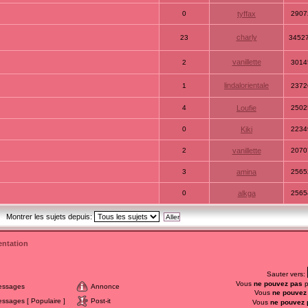
0
tyffax
2907
charly
23
3452
vanillette
2
3014
lindalorientale
1
2372
4
Loufie
2502
0
Kiki
2234
2
vanillette
2070
3
amina
2565
0
alkga
2565
Montrer les sujets depuis:
ntation
Sauter vers:
Vous
ne pouvez pas
p
essages
Annonce
Vous
ne pouvez
sages [ Populaire ]
Post-it
Vous
ne pouvez 