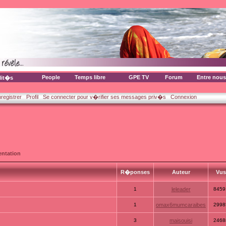
People
Temps libre
GPE TV
Forum
Entre nous
lit�s
nregistrer
Profil
Se connecter pour v�rifier ses messages priv�s
Connexion
ntation
R�ponses
Auteur
Vu
1
leleader
8459
1
omax6mumcaraibes
2998
3
maisouisi
2468