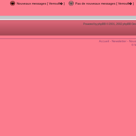
Nouveaux messages [ Verrouill� ]
Pas de nouveaux messages [ Verrouill� ]
Powered by
phpBB
© 2001, 2002 phpBB Group
Accueil
-
Newsletter
-
Nous
© 