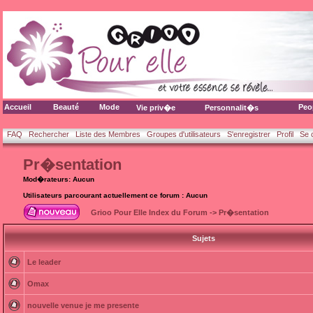
Accueil
Beauté
Mode
Peo
Vie priv�e
Personnalit�s
FAQ
Rechercher
Liste des Membres
Groupes d'utilisateurs
S'enregistrer
Profil
Se 
Pr�sentation
Mod�rateurs: Aucun
Utilisateurs parcourant actuellement ce forum : Aucun
Grioo Pour Elle Index du Forum
->
Pr�sentation
Sujets
Le leader
Omax
nouvelle venue je me presente