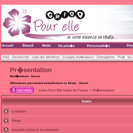
Accueil
Beauté
Mode
Peo
Vie priv�e
Personnalit�s
FAQ
Rechercher
Liste des Membres
Groupes d'utilisateurs
S'enregistrer
Profil
Se 
Pr�sentation
Mod�rateurs: Aucun
Utilisateurs parcourant actuellement ce forum : Aucun
Grioo Pour Elle Index du Forum
->
Pr�sentation
Sujets
Le leader
Omax
nouvelle venue je me presente