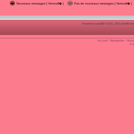
Nouveaux messages [ Verrouill� ]
Pas de nouveaux messages [ Verrouill� ]
Powered by
phpBB
© 2001, 2002 phpBB Group
Accueil
-
Newsletter
-
Nous
© 