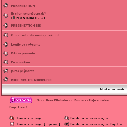
PRESENTATION
Et si on se pr�sentait?
[
Aller � la page:
1
,
2
]
PRESENTATION BIS
Grand salon du mariage oriental
Loufie se pr�sente
Kiki se presente
Presentation
je me pr�sente
Hello from The Netherlands
Montrer les sujets 
Grioo Pour Elle Index du Forum
->
Pr�sentation
Page
1
sur
1
Nouveaux messages
Pas de nouveaux messages
Nouveaux messages [ Populaire ]
Pas de nouveaux messages [ Populaire ]