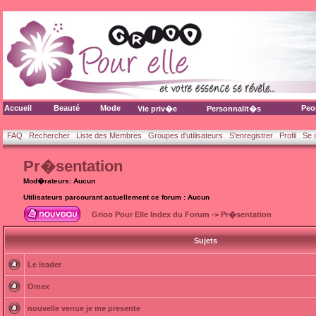
Accueil
Beauté
Mode
Peo
Vie priv�e
Personnalit�s
FAQ
Rechercher
Liste des Membres
Groupes d'utilisateurs
S'enregistrer
Profil
Se 
Pr�sentation
Mod�rateurs: Aucun
Utilisateurs parcourant actuellement ce forum : Aucun
Grioo Pour Elle Index du Forum
->
Pr�sentation
Sujets
Le leader
Omax
nouvelle venue je me presente