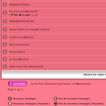
PRESENTATION
Et si on se pr�sentait?
[
Aller � la page:
1
,
2
]
PRESENTATION BIS
Grand salon du mariage oriental
Loufie se pr�sente
Kiki se presente
Presentation
je me pr�sente
Hello from The Netherlands
Montrer les sujets 
Grioo Pour Elle Index du Forum
->
Pr�sentation
Page
1
sur
1
Nouveaux messages
Pas de nouveaux messages
Nouveaux messages [ Populaire ]
Pas de nouveaux messages [ Populaire ]