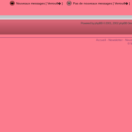
Nouveaux messages [ Verrouill� ]
Pas de nouveaux messages [ Verrouill� ]
Powered by
phpBB
© 2001, 2002 phpBB Group
Accueil
-
Newsletter
-
Nous
© 