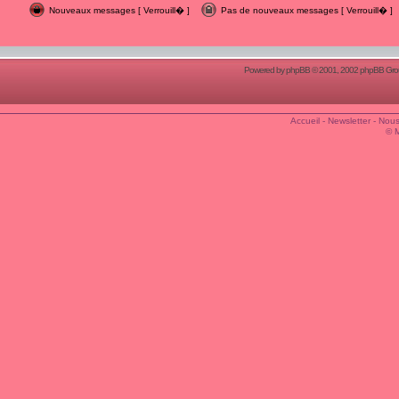
Nouveaux messages [ Verrouill� ]
Pas de nouveaux messages [ Verrouill� ]
Powered by
phpBB
© 2001, 2002 phpBB Group
Accueil
-
Newsletter
-
Nous
© 