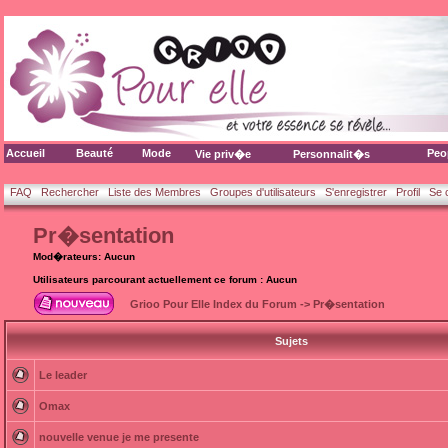
Accueil
Beauté
Mode
Peo
Vie priv�e
Personnalit�s
FAQ
Rechercher
Liste des Membres
Groupes d'utilisateurs
S'enregistrer
Profil
Se 
Pr�sentation
Mod�rateurs: Aucun
Utilisateurs parcourant actuellement ce forum : Aucun
Grioo Pour Elle Index du Forum
->
Pr�sentation
Sujets
Le leader
Omax
nouvelle venue je me presente