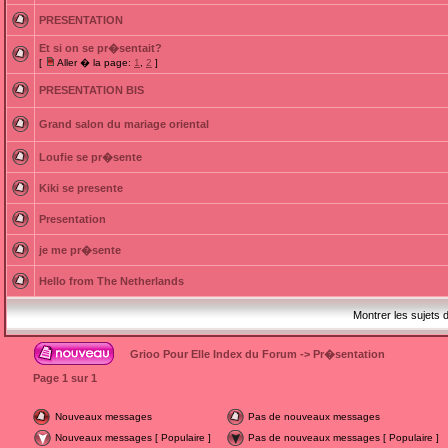
PRESENTATION
Et si on se pr�sentait?
[
Aller � la page:
1
,
2
]
PRESENTATION BIS
Grand salon du mariage oriental
Loufie se pr�sente
Kiki se presente
Presentation
je me pr�sente
Hello from The Netherlands
Montrer les sujets 
Grioo Pour Elle Index du Forum
->
Pr�sentation
Page
1
sur
1
Nouveaux messages
Pas de nouveaux messages
Nouveaux messages [ Populaire ]
Pas de nouveaux messages [ Populaire ]