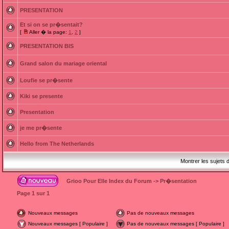
PRESENTATION
Et si on se pr�sentait?
[
Aller � la page:
1
,
2
]
PRESENTATION BIS
Grand salon du mariage oriental
Loufie se pr�sente
Kiki se presente
Presentation
je me pr�sente
Hello from The Netherlands
Montrer les sujets 
Grioo Pour Elle Index du Forum
->
Pr�sentation
Page
1
sur
1
Nouveaux messages
Pas de nouveaux messages
Nouveaux messages [ Populaire ]
Pas de nouveaux messages [ Populaire ]