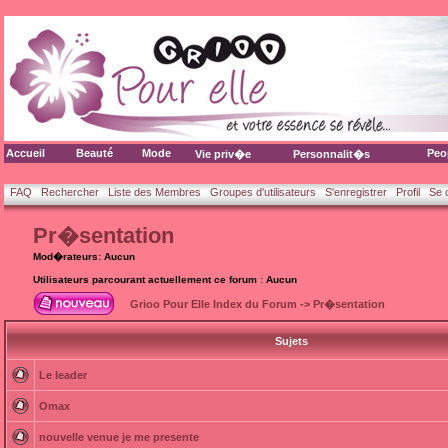
Accueil
Beauté
Mode
Peo
Vie priv�e
Personnalit�s
FAQ
Rechercher
Liste des Membres
Groupes d'utilisateurs
S'enregistrer
Profil
Se 
Pr�sentation
Mod�rateurs: Aucun
Utilisateurs parcourant actuellement ce forum : Aucun
Grioo Pour Elle Index du Forum
->
Pr�sentation
Sujets
Le leader
Omax
nouvelle venue je me presente