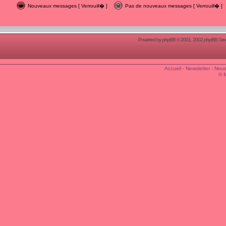
Nouveaux messages [ Verrouill� ]
Pas de nouveaux messages [ Verrouill� ]
Powered by
phpBB
© 2001, 2002 phpBB Group
Accueil
-
Newsletter
-
Nous
© 