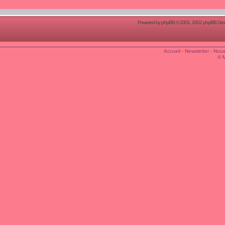
Powered by
phpBB
© 2001, 2002 phpBB Group
Accueil
-
Newsletter
-
Nous
© 