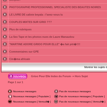
PHOTOGRAPHE PROFESSIONNEL SPECIALISTE DES BEAUTES NOIRES
LE LIVRE DE calixte beyala : l'avez-vous lu
COUPLES MIXTES SUR GRIO ???
Plus de rubriques
La Sex Tape et les photos nues de Laure Manaudou
"MARTINE ADORE GRIOO POUR ELLE" �a fait piti�!!!!
Commentaires sur GPE
Cin�ma africain
Montrer les sujets 
Grioo Pour Elle Index du Forum
->
Hors Sujet
Page
1
sur
1
Nouveaux messages
Pas de nouveaux messages
Nouveaux messages [ Populaire ]
Pas de nouveaux messages [ Populaire ]
Nouveaux messages [ Verrouill� ]
Pas de nouveaux messages [ Verrouill� ]