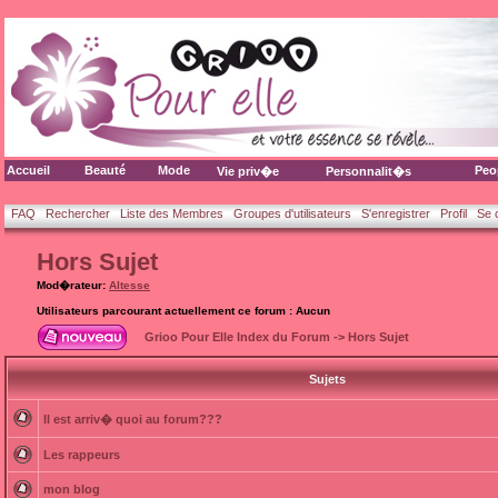
Accueil
Beauté
Mode
Peo
Vie priv�e
Personnalit�s
FAQ
Rechercher
Liste des Membres
Groupes d'utilisateurs
S'enregistrer
Profil
Se 
Hors Sujet
Mod�rateur:
Altesse
Utilisateurs parcourant actuellement ce forum : Aucun
Grioo Pour Elle Index du Forum
->
Hors Sujet
Sujets
Il est arriv� quoi au forum???
Les rappeurs
mon blog