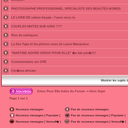
PHOTOGRAPHE PROFESSIONNEL SPECIALISTE DES BEAUTES NOIRES
LE LIVRE DE calixte beyala : l'avez-vous lu
COUPLES MIXTES SUR GRIO ???
Plus de rubriques
La Sex Tape et les photos nues de Laure Manaudou
"MARTINE ADORE GRIOO POUR ELLE" �a fait piti�!!!!
Commentaires sur GPE
Cin�ma africain
Montrer les sujets 
Grioo Pour Elle Index du Forum
->
Hors Sujet
Page
1
sur
1
Nouveaux messages
Pas de nouveaux messages
Nouveaux messages [ Populaire ]
Pas de nouveaux messages [ Populaire ]
Nouveaux messages [ Verrouill� ]
Pas de nouveaux messages [ Verrouill� ]