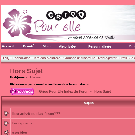
Accueil
Beauté
Mode
Peo
Vie priv�e
Personnalit�s
FAQ
Rechercher
Liste des Membres
Groupes d'utilisateurs
S'enregistrer
Profil
Se 
Hors Sujet
Mod�rateur:
Altesse
Utilisateurs parcourant actuellement ce forum : Aucun
Grioo Pour Elle Index du Forum
->
Hors Sujet
Sujets
Il est arriv� quoi au forum???
Les rappeurs
mon blog