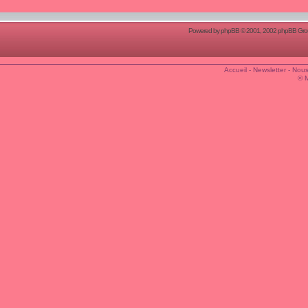
Powered by
phpBB
© 2001, 2002 phpBB Group
Accueil
-
Newsletter
-
Nous
© 