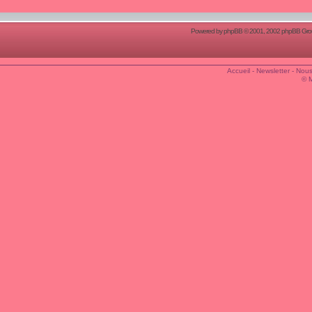
Powered by
phpBB
© 2001, 2002 phpBB Group
Accueil
-
Newsletter
-
Nous
© 