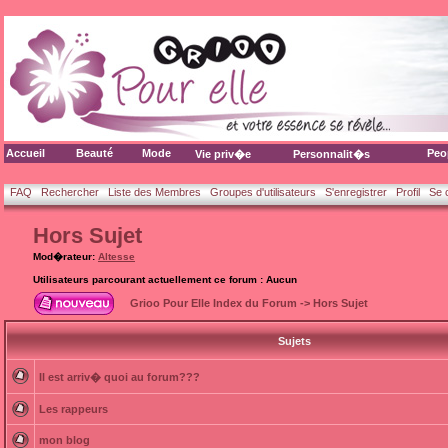
Accueil
Beauté
Mode
Peo
Vie priv�e
Personnalit�s
FAQ
Rechercher
Liste des Membres
Groupes d'utilisateurs
S'enregistrer
Profil
Se 
Hors Sujet
Mod�rateur:
Altesse
Utilisateurs parcourant actuellement ce forum : Aucun
Grioo Pour Elle Index du Forum
->
Hors Sujet
Sujets
Il est arriv� quoi au forum???
Les rappeurs
mon blog