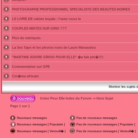
PHOTOGRAPHE PROFESSIONNEL SPECIALISTE DES BEAUTES NOIRES
LE LIVRE DE calixte beyala : l'avez-vous lu
COUPLES MIXTES SUR GRIO ???
Plus de rubriques
La Sex Tape et les photos nues de Laure Manaudou
"MARTINE ADORE GRIOO POUR ELLE" �a fait piti�!!!!
Commentaires sur GPE
Cin�ma africain
Montrer les sujets 
Grioo Pour Elle Index du Forum
->
Hors Sujet
Page
1
sur
1
Nouveaux messages
Pas de nouveaux messages
Nouveaux messages [ Populaire ]
Pas de nouveaux messages [ Populaire ]
Nouveaux messages [ Verrouill� ]
Pas de nouveaux messages [ Verrouill� ]