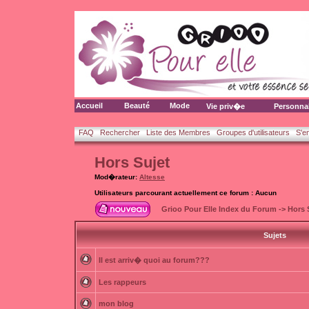
Accueil
Beauté
Mode
Vie priv�e
Personna
FAQ
Rechercher
Liste des Membres
Groupes d'utilisateurs
S'e
Hors Sujet
Mod�rateur:
Altesse
Utilisateurs parcourant actuellement ce forum : Aucun
Grioo Pour Elle Index du Forum
->
Hors 
Sujets
Il est arriv� quoi au forum???
Les rappeurs
mon blog