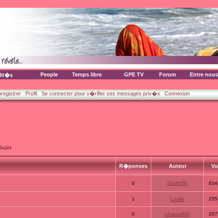
People
Temps libre
GPE TV
Forum
Entre nous
lit�s
nregistrer
Profil
Se connecter pour v�rifier ses messages priv�s
Connexion
Sujet
R�ponses
Auteur
V
SouthSis
0
634
1
Loufie
255
0
chatou800
207