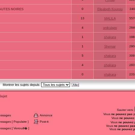
AUTES NOIRES
0
Elisabeth Kounou
240
13
MALILA
557
4
anikulapo
284
1
shakara
198
1
Shemar
290
5
shakara
309
4
shakara
293
0
shakara
231
Montrer les sujets depuis:
Sujet
Sauter vers:
Vous
ne pouvez pas
p
essages
Annonce
Vous
ne pouvez
sages [ Populaire ]
Post-it
Vous
ne pouvez 
Vous
ne pouvez pa
sages [ Verrouill� ]
Vous
ne pouvez 