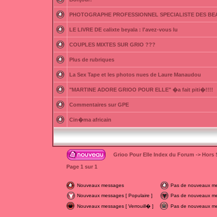
PHOTOGRAPHE PROFESSIONNEL SPECIALISTE DES BE
LE LIVRE DE calixte beyala : l'avez-vous lu
COUPLES MIXTES SUR GRIO ???
Plus de rubriques
La Sex Tape et les photos nues de Laure Manaudou
"MARTINE ADORE GRIOO POUR ELLE" �a fait piti�!!!!
Commentaires sur GPE
Cin�ma africain
Grioo Pour Elle Index du Forum
->
Hors 
Page
1
sur
1
Nouveaux messages
Pas de nouveaux m
Nouveaux messages [ Populaire ]
Pas de nouveaux mes
Nouveaux messages [ Verrouill� ]
Pas de nouveaux mes