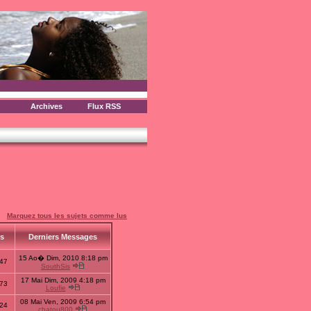
Archives
Flux RSS
Marquez tous les sujets comme lus
us
Derniers Messages
15 Ao� Dim, 2010 8:18 pm
47
SouthSis
17 Mai Dim, 2009 4:18 pm
73
Loufie
08 Mai Ven, 2009 6:54 pm
24
chatou800