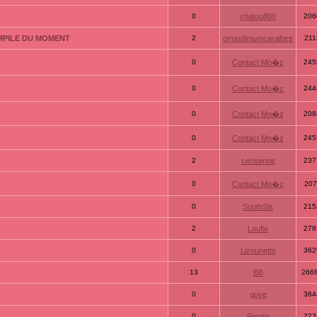
0
chatou800
206
MPILE DU MOMENT
2
omax6mumcaraibes
211
0
Contact Mo�z
245
0
Contact Mo�z
244
0
Contact Mo�z
208
0
Contact Mo�z
245
2
cerisenoir
237
0
Contact Mo�z
207
0
SouthSis
215
2
Loufie
278
0
Lizounette
362
13
BB
266
0
guye
364
0
Penda
223