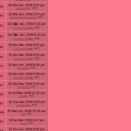
08 Mai Ven, 2009 6:52 pm
09
chatou800
13 Mar Ven, 2009 3:57 pm
86
omax6mumcaraibes
04 D�c Jeu, 2008 6:22 pm
51
Contact Mo�z
04 D�c Jeu, 2008 6:12 pm
35
Contact Mo�z
19 Nov Mer, 2008 9:57 pm
46
Contact Mo�z
19 Nov Mer, 2008 9:53 pm
30
Contact Mo�z
14 Nov Ven, 2008 8:36 pm
75
SouthSis
09 Nov Dim, 2008 8:58 pm
11
Contact Mo�z
05 Nov Mer, 2008 5:23 am
27
SouthSis
15 Juil Mar, 2008 11:31 am
19
Loufie
10 Juin Mar, 2008 4:56 pm
92
Lizounette
05 Mai Lun, 2008 10:15 am
869
BB
30 Avr Mer, 2008 8:47 pm
43
guye
21 Avr Lun, 2008 9:33 pm
24