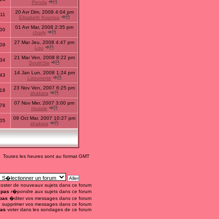
Penda
20 Avr Dim, 2008 4:04 pm
11
Elisabeth Kounou
01 Avr Mar, 2008 2:35 pm
00
charly
27 Mar Jeu, 2008 4:47 pm
09
Lou
21 Mar Ven, 2008 8:22 pm
34
SouthSis
14 Jan Lun, 2008 1:24 pm
43
Lizounette
23 Nov Ven, 2007 6:25 pm
18
shakara
07 Nov Mer, 2007 3:00 pm
78
musole
09 Oct Mar, 2007 10:27 pm
05
shakara
Toutes les heures sont au format GMT
oster de nouveaux sujets dans ce forum
 pas
r�pondre aux sujets dans ce forum
pas
�diter vos messages dans ce forum
s
supprimer vos messages dans ce forum
pas
voter dans les sondages de ce forum