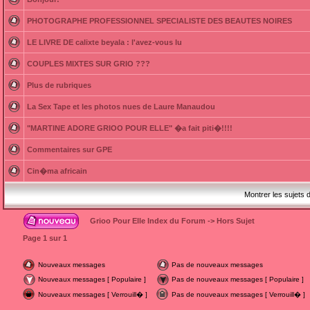
PHOTOGRAPHE PROFESSIONNEL SPECIALISTE DES BEAUTES NOIRES
LE LIVRE DE calixte beyala : l'avez-vous lu
COUPLES MIXTES SUR GRIO ???
Plus de rubriques
La Sex Tape et les photos nues de Laure Manaudou
"MARTINE ADORE GRIOO POUR ELLE" �a fait piti�!!!!
Commentaires sur GPE
Cin�ma africain
Montrer les sujets 
Grioo Pour Elle Index du Forum
->
Hors Sujet
Page
1
sur
1
Nouveaux messages
Pas de nouveaux messages
Nouveaux messages [ Populaire ]
Pas de nouveaux messages [ Populaire ]
Nouveaux messages [ Verrouill� ]
Pas de nouveaux messages [ Verrouill� ]