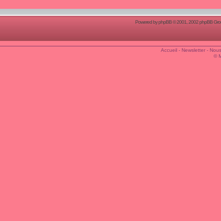
Powered by
phpBB
© 2001, 2002 phpBB Group
Accueil
-
Newsletter
-
Nous
© 