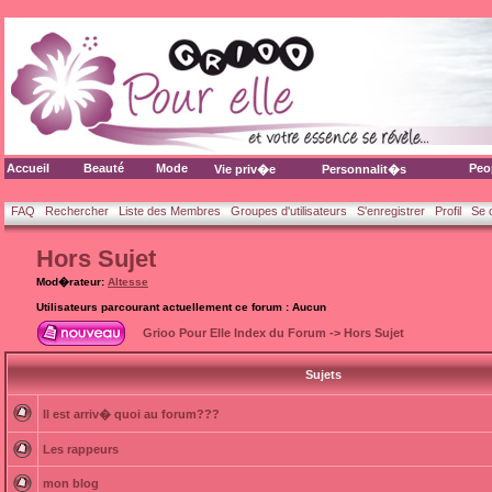
Accueil
Beauté
Mode
Peo
Vie priv�e
Personnalit�s
FAQ
Rechercher
Liste des Membres
Groupes d'utilisateurs
S'enregistrer
Profil
Se 
Hors Sujet
Mod�rateur:
Altesse
Utilisateurs parcourant actuellement ce forum : Aucun
Grioo Pour Elle Index du Forum
->
Hors Sujet
Sujets
Il est arriv� quoi au forum???
Les rappeurs
mon blog