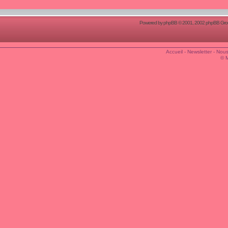
Powered by
phpBB
© 2001, 2002 phpBB Group
Accueil
-
Newsletter
-
Nous
© 