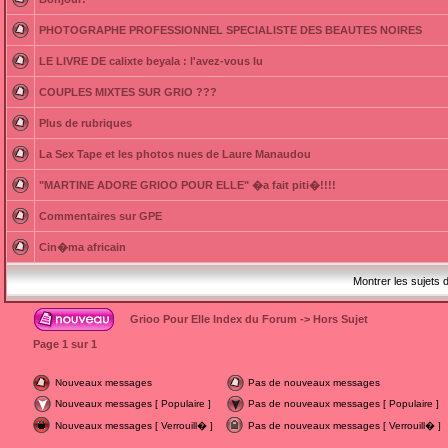
PHOTOGRAPHE PROFESSIONNEL SPECIALISTE DES BEAUTES NOIRES
LE LIVRE DE calixte beyala : l'avez-vous lu
COUPLES MIXTES SUR GRIO ???
Plus de rubriques
La Sex Tape et les photos nues de Laure Manaudou
"MARTINE ADORE GRIOO POUR ELLE" �a fait piti�!!!!
Commentaires sur GPE
Cin�ma africain
Montrer les sujets 
Grioo Pour Elle Index du Forum
->
Hors Sujet
Page
1
sur
1
Nouveaux messages
Pas de nouveaux messages
Nouveaux messages [ Populaire ]
Pas de nouveaux messages [ Populaire ]
Nouveaux messages [ Verrouill� ]
Pas de nouveaux messages [ Verrouill� ]