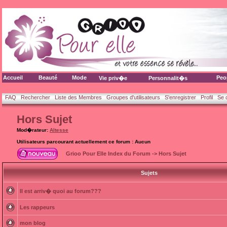
Accueil
Beauté
Mode
Peo
Vie priv�e
Personnalit�s
FAQ
Rechercher
Liste des Membres
Groupes d'utilisateurs
S'enregistrer
Profil
Se 
Hors Sujet
Mod�rateur:
Altesse
Utilisateurs parcourant actuellement ce forum : Aucun
Grioo Pour Elle Index du Forum
->
Hors Sujet
Sujets
Il est arriv� quoi au forum???
Les rappeurs
mon blog