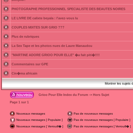
PHOTOGRAPHE PROFESSIONNEL SPECIALISTE DES BEAUTES NOIRES
LE LIVRE DE calixte beyala : l'avez-vous lu
COUPLES MIXTES SUR GRIO ???
Plus de rubriques
La Sex Tape et les photos nues de Laure Manaudou
"MARTINE ADORE GRIOO POUR ELLE" �a fait piti�!!!!
Commentaires sur GPE
Cin�ma africain
Montrer les sujets 
Grioo Pour Elle Index du Forum
->
Hors Sujet
Page
1
sur
1
Nouveaux messages
Pas de nouveaux messages
Nouveaux messages [ Populaire ]
Pas de nouveaux messages [ Populaire ]
Nouveaux messages [ Verrouill� ]
Pas de nouveaux messages [ Verrouill� ]