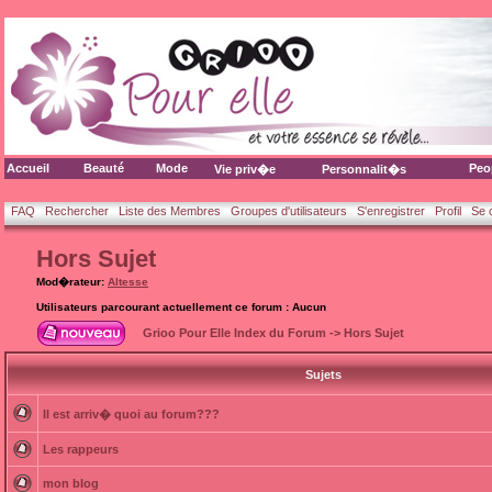
Accueil
Beauté
Mode
Peo
Vie priv�e
Personnalit�s
FAQ
Rechercher
Liste des Membres
Groupes d'utilisateurs
S'enregistrer
Profil
Se 
Hors Sujet
Mod�rateur:
Altesse
Utilisateurs parcourant actuellement ce forum : Aucun
Grioo Pour Elle Index du Forum
->
Hors Sujet
Sujets
Il est arriv� quoi au forum???
Les rappeurs
mon blog