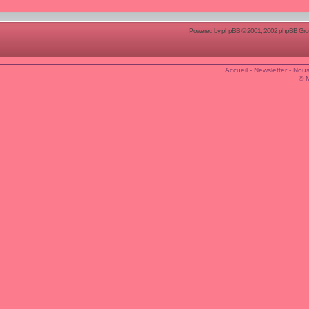
Powered by
phpBB
© 2001, 2002 phpBB Group
Accueil
-
Newsletter
-
Nous
© 