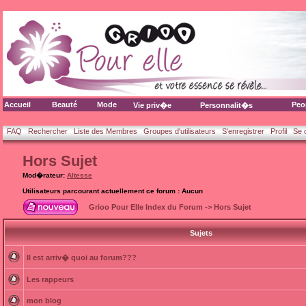
Accueil
Beauté
Mode
Peo
Vie priv�e
Personnalit�s
FAQ
Rechercher
Liste des Membres
Groupes d'utilisateurs
S'enregistrer
Profil
Se 
Hors Sujet
Mod�rateur:
Altesse
Utilisateurs parcourant actuellement ce forum : Aucun
Grioo Pour Elle Index du Forum
->
Hors Sujet
Sujets
Il est arriv� quoi au forum???
Les rappeurs
mon blog