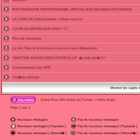
PHOTOGRAPHE PROFESSIONNEL SPECIALISTE DES BEAUTES NOIRES
LE LIVRE DE calixte beyala : l'avez-vous lu
COUPLES MIXTES SUR GRIO ???
Plus de rubriques
La Sex Tape et les photos nues de Laure Manaudou
"MARTINE ADORE GRIOO POUR ELLE" �a fait piti�!!!!
Commentaires sur GPE
Cin�ma africain
Montrer les sujets 
Grioo Pour Elle Index du Forum
->
Hors Sujet
Page
1
sur
1
Nouveaux messages
Pas de nouveaux messages
Nouveaux messages [ Populaire ]
Pas de nouveaux messages [ Populaire ]
Nouveaux messages [ Verrouill� ]
Pas de nouveaux messages [ Verrouill� ]