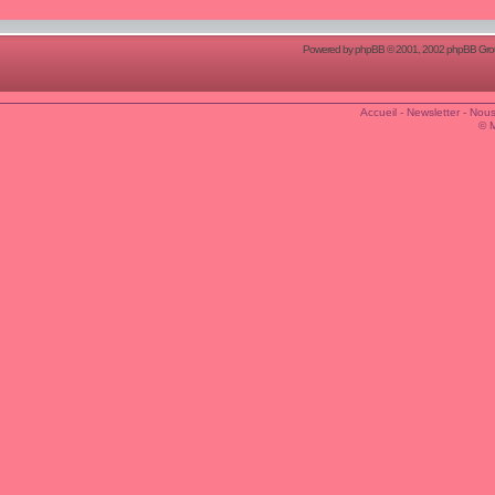
Powered by
phpBB
© 2001, 2002 phpBB Group
Accueil
-
Newsletter
-
Nous
© 