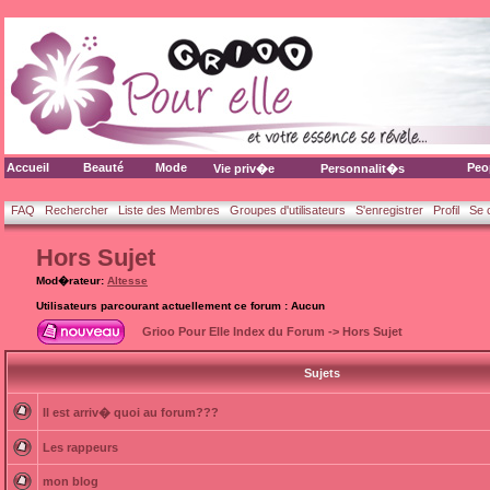
Accueil
Beauté
Mode
Peo
Vie priv�e
Personnalit�s
FAQ
Rechercher
Liste des Membres
Groupes d'utilisateurs
S'enregistrer
Profil
Se 
Hors Sujet
Mod�rateur:
Altesse
Utilisateurs parcourant actuellement ce forum : Aucun
Grioo Pour Elle Index du Forum
->
Hors Sujet
Sujets
Il est arriv� quoi au forum???
Les rappeurs
mon blog