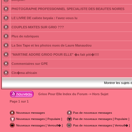
PHOTOGRAPHE PROFESSIONNEL SPECIALISTE DES BEAUTES NOIRES
LE LIVRE DE calixte beyala : l'avez-vous lu
COUPLES MIXTES SUR GRIO ???
Plus de rubriques
La Sex Tape et les photos nues de Laure Manaudou
"MARTINE ADORE GRIOO POUR ELLE" �a fait piti�!!!!
Commentaires sur GPE
Cin�ma africain
Montrer les sujets 
Grioo Pour Elle Index du Forum
->
Hors Sujet
Page
1
sur
1
Nouveaux messages
Pas de nouveaux messages
Nouveaux messages [ Populaire ]
Pas de nouveaux messages [ Populaire ]
Nouveaux messages [ Verrouill� ]
Pas de nouveaux messages [ Verrouill� ]