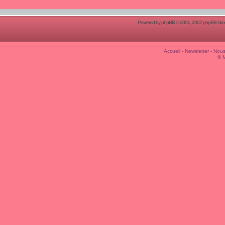
Powered by
phpBB
© 2001, 2002 phpBB Group
Accueil
-
Newsletter
-
Nous
© 