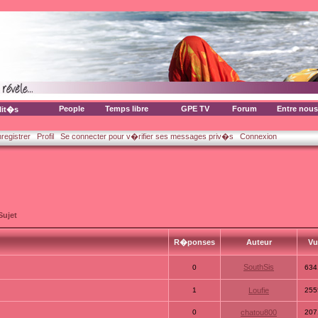
People
Temps libre
GPE TV
Forum
Entre nous
lit�s
nregistrer
Profil
Se connecter pour v�rifier ses messages priv�s
Connexion
Sujet
R�ponses
Auteur
V
SouthSis
0
634
1
Loufie
255
0
chatou800
207