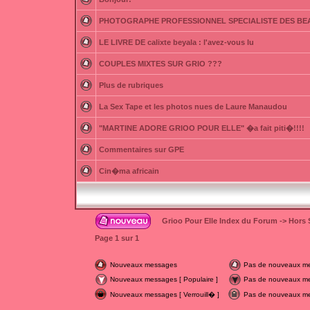
PHOTOGRAPHE PROFESSIONNEL SPECIALISTE DES BE
LE LIVRE DE calixte beyala : l'avez-vous lu
COUPLES MIXTES SUR GRIO ???
Plus de rubriques
La Sex Tape et les photos nues de Laure Manaudou
"MARTINE ADORE GRIOO POUR ELLE" �a fait piti�!!!!
Commentaires sur GPE
Cin�ma africain
Grioo Pour Elle Index du Forum
->
Hors 
Page
1
sur
1
Nouveaux messages
Pas de nouveaux m
Nouveaux messages [ Populaire ]
Pas de nouveaux mes
Nouveaux messages [ Verrouill� ]
Pas de nouveaux mes