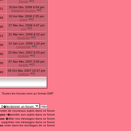
Penda
20 Avr Dim, 2008 4:04 pm
01
Elisabeth Kounou
01 Avr Mar, 2008 2:35 pm
68
charly
27 Mar Jeu, 2008 4:47 pm
96
Lou
21 Mar Ven, 2008 8:22 pm
23
SouthSis
14 Jan Lun, 2008 1:24 pm
36
Lizounette
23 Nov Ven, 2007 6:25 pm
96
shakara
07 Nov Mer, 2007 3:00 pm
56
musole
09 Oct Mar, 2007 10:27 pm
96
shakara
Toutes les heures sont au format GMT
oster de nouveaux sujets dans ce forum
 pas
r�pondre aux sujets dans ce forum
pas
�diter vos messages dans ce forum
s
supprimer vos messages dans ce forum
pas
voter dans les sondages de ce forum