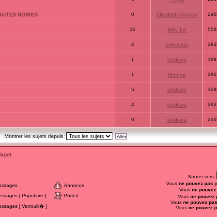
AUTES NOIRES
0
Elisabeth Kounou
240
13
MALILA
556
4
anikulapo
283
1
shakara
198
1
Shemar
290
5
shakara
308
4
shakara
293
0
shakara
230
Montrer les sujets depuis:
Sujet
Sauter vers:
Vous
ne pouvez pas
p
essages
Annonce
Vous
ne pouvez
sages [ Populaire ]
Post-it
Vous
ne pouvez 
Vous
ne pouvez pa
sages [ Verrouill� ]
Vous
ne pouvez 