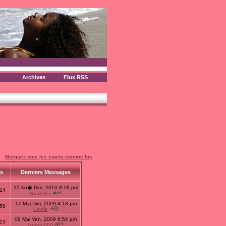
Archives
Flux RSS
Marquez tous les sujets comme lus
us
Derniers Messages
15 Ao� Dim, 2010 8:18 pm
14
SouthSis
17 Mai Dim, 2009 4:18 pm
56
Loufie
08 Mai Ven, 2009 6:54 pm
13
chatou800