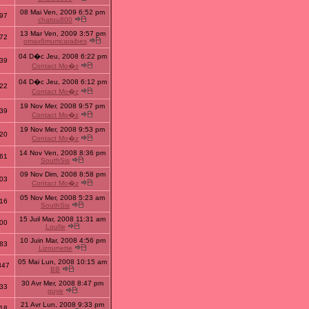
08 Mai Ven, 2009 6:52 pm
97
chatou800
13 Mar Ven, 2009 3:57 pm
72
omax6mumcaraibes
04 D�c Jeu, 2008 6:22 pm
39
Contact Mo�z
04 D�c Jeu, 2008 6:12 pm
22
Contact Mo�z
19 Nov Mer, 2008 9:57 pm
39
Contact Mo�z
19 Nov Mer, 2008 9:53 pm
20
Contact Mo�z
14 Nov Ven, 2008 8:36 pm
61
SouthSis
09 Nov Dim, 2008 8:58 pm
03
Contact Mo�z
05 Nov Mer, 2008 5:23 am
16
SouthSis
15 Juil Mar, 2008 11:31 am
00
Loufie
10 Juin Mar, 2008 4:56 pm
83
Lizounette
05 Mai Lun, 2008 10:15 am
847
BB
30 Avr Mer, 2008 8:47 pm
33
guye
21 Avr Lun, 2008 9:33 pm
18