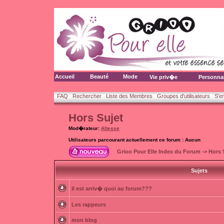
Accueil
Beauté
Mode
Vie priv�e
Personna
FAQ
Rechercher
Liste des Membres
Groupes d'utilisateurs
S'e
Hors Sujet
Mod�rateur:
Altesse
Utilisateurs parcourant actuellement ce forum : Aucun
Grioo Pour Elle Index du Forum
->
Hors 
Sujets
Il est arriv� quoi au forum???
Les rappeurs
mon blog