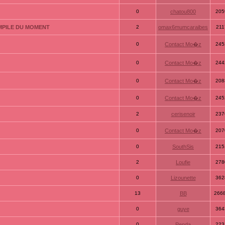
0
chatou800
205
MPILE DU MOMENT
2
omax6mumcaraibes
211
0
Contact Mo�z
245
0
Contact Mo�z
244
0
Contact Mo�z
208
0
Contact Mo�z
245
2
cerisenoir
237
0
Contact Mo�z
207
0
SouthSis
215
2
Loufie
278
0
Lizounette
362
13
BB
266
0
guye
364
0
Penda
223