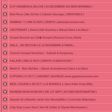
E.SY KENNENGA EN LIVE | 03 DECEMBRE AU NEW MORNING |
Rick Ross | Mer 22 Dec | Cabaret Sauvage | 1NRATABLE !
ADMIRAL T | DIM 21 NOV | ZENITH | admiraltconcert.com
LIEUTENANT x Dance Hall Anarchy x Album Dans Les Bacs !
Gospel Brunch au Caf� Gospel (Victoria Cross, Paris)
HHLS... DE RETOUR LE 12 NOVEMBRE A PARIS...
Concert Gospel Soul/Jazz - Gabriel & Gospossy
KALASH | DIM 21 NOV | ZENITH | KABOOOOM !
Methi'S - Mon Nid'Iles - Album Actuellement Dans Les Bacs
GYPTIAN | 17 OCT | CABARET SAUVAGE www.gyptianconcert.com
REAL ZOUKIN x 08 OCT x LA BODEGA x Jairo Killer Greg Willy
RAHEEM DEVAUGHN EN LIVE | 27 SEPT | ELYSEE MONTMARTRE |
Samedi 18 | Weedim Jacks Sos MoodyMike | Concorde Atlantique
| Hip Hop Loves Soul | Ven 09 Juillet @ Elysee Montmartre |