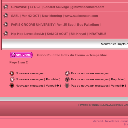
GINUWINE | 14 OCT | Cabaret Sauvage | ginuwineconcert.com
SAEL | Ven 02 OCT | New Morning | www.saelconcert.com
PARIS GROOVE UNIVERSITY | Ven 25 Sept | Bus Palladium |
Hip Hop Loves Soul.fr | SAM 08 AOUT | Bik Kreyol | INRATABLE
Montrer les sujets 
Grioo Pour Elle Index du Forum
->
Temps libre
Page
1
sur
2
Nouveaux messages
Pas de nouveaux messages
Nouveaux messages [ Populaire ]
Pas de nouveaux messages [ Populaire ]
Nouveaux messages [ Verrouill� ]
Pas de nouveaux messages [ Verrouill� ]
Powered by
phpBB
© 2001, 2002 phpBB Group
Accueil
-
Newsletter
-
Nous
© 