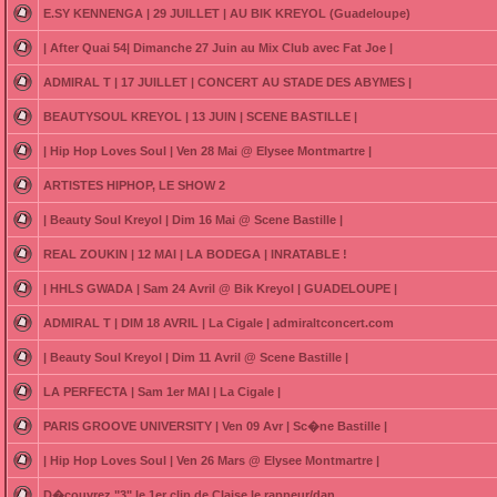
E.SY KENNENGA | 29 JUILLET | AU BIK KREYOL (Guadeloupe)
| After Quai 54| Dimanche 27 Juin au Mix Club avec Fat Joe |
ADMIRAL T | 17 JUILLET | CONCERT AU STADE DES ABYMES |
BEAUTYSOUL KREYOL | 13 JUIN | SCENE BASTILLE |
| Hip Hop Loves Soul | Ven 28 Mai @ Elysee Montmartre |
ARTISTES HIPHOP, LE SHOW 2
| Beauty Soul Kreyol | Dim 16 Mai @ Scene Bastille |
REAL ZOUKIN | 12 MAI | LA BODEGA | INRATABLE !
| HHLS GWADA | Sam 24 Avril @ Bik Kreyol | GUADELOUPE |
ADMIRAL T | DIM 18 AVRIL | La Cigale | admiraltconcert.com
| Beauty Soul Kreyol | Dim 11 Avril @ Scene Bastille |
LA PERFECTA | Sam 1er MAI | La Cigale |
PARIS GROOVE UNIVERSITY | Ven 09 Avr | Sc�ne Bastille |
| Hip Hop Loves Soul | Ven 26 Mars @ Elysee Montmartre |
D�couvrez "3" le 1er clip de Claise le rappeur/dan