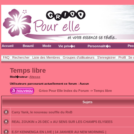
Accueil
Beauté
Mode
Peo
Vie priv�e
Personnalit�s
FAQ
Rechercher
Liste des Membres
Groupes d'utilisateurs
S'enregistrer
Profil
Se 
Temps libre
Mod�rateur:
Altesse
Utilisateurs parcourant actuellement ce forum : Aucun
Grioo Pour Elle Index du Forum
->
Temps libre
Sujets
Carry Yank, le nouveau souffle du RnB
REAL ZOUKIN x 25 DEC x AU SENS SUR LES CHAMPS ELYSEES
E.SY KENNENGA EN LIVE | 14 JANVIER AU NEW MORNING |