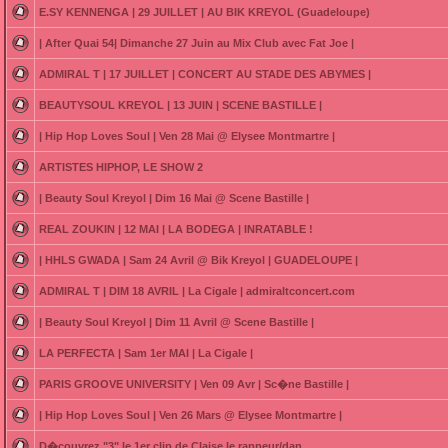
E.SY KENNENGA | 29 JUILLET | AU BIK KREYOL (Guadeloupe)
| After Quai 54| Dimanche 27 Juin au Mix Club avec Fat Joe |
ADMIRAL T | 17 JUILLET | CONCERT AU STADE DES ABYMES |
BEAUTYSOUL KREYOL | 13 JUIN | SCENE BASTILLE |
| Hip Hop Loves Soul | Ven 28 Mai @ Elysee Montmartre |
ARTISTES HIPHOP, LE SHOW 2
| Beauty Soul Kreyol | Dim 16 Mai @ Scene Bastille |
REAL ZOUKIN | 12 MAI | LA BODEGA | INRATABLE !
| HHLS GWADA | Sam 24 Avril @ Bik Kreyol | GUADELOUPE |
ADMIRAL T | DIM 18 AVRIL | La Cigale | admiraltconcert.com
| Beauty Soul Kreyol | Dim 11 Avril @ Scene Bastille |
LA PERFECTA | Sam 1er MAI | La Cigale |
PARIS GROOVE UNIVERSITY | Ven 09 Avr | Sc�ne Bastille |
| Hip Hop Loves Soul | Ven 26 Mars @ Elysee Montmartre |
D�couvrez "3" le 1er clip de Claise le rappeur/dan