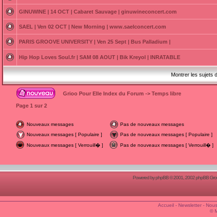
GINUWINE | 14 OCT | Cabaret Sauvage | ginuwineconcert.com
SAEL | Ven 02 OCT | New Morning | www.saelconcert.com
PARIS GROOVE UNIVERSITY | Ven 25 Sept | Bus Palladium |
Hip Hop Loves Soul.fr | SAM 08 AOUT | Bik Kreyol | INRATABLE
Montrer les sujets 
Grioo Pour Elle Index du Forum
->
Temps libre
Page
1
sur
2
Nouveaux messages
Pas de nouveaux messages
Nouveaux messages [ Populaire ]
Pas de nouveaux messages [ Populaire ]
Nouveaux messages [ Verrouill� ]
Pas de nouveaux messages [ Verrouill� ]
Powered by
phpBB
© 2001, 2002 phpBB Group
Accueil
-
Newsletter
-
Nous
© 