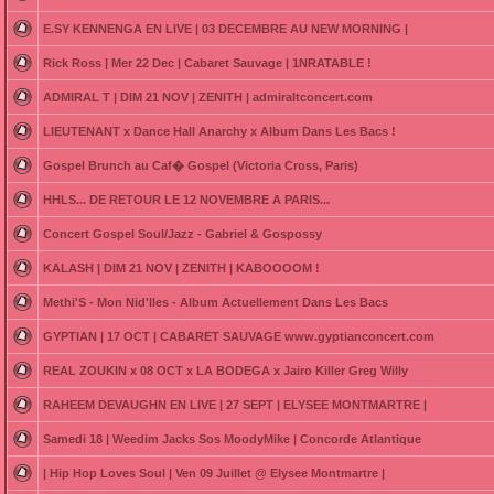
E.SY KENNENGA EN LIVE | 03 DECEMBRE AU NEW MORNING |
Rick Ross | Mer 22 Dec | Cabaret Sauvage | 1NRATABLE !
ADMIRAL T | DIM 21 NOV | ZENITH | admiraltconcert.com
LIEUTENANT x Dance Hall Anarchy x Album Dans Les Bacs !
Gospel Brunch au Caf� Gospel (Victoria Cross, Paris)
HHLS... DE RETOUR LE 12 NOVEMBRE A PARIS...
Concert Gospel Soul/Jazz - Gabriel & Gospossy
KALASH | DIM 21 NOV | ZENITH | KABOOOOM !
Methi'S - Mon Nid'Iles - Album Actuellement Dans Les Bacs
GYPTIAN | 17 OCT | CABARET SAUVAGE www.gyptianconcert.com
REAL ZOUKIN x 08 OCT x LA BODEGA x Jairo Killer Greg Willy
RAHEEM DEVAUGHN EN LIVE | 27 SEPT | ELYSEE MONTMARTRE |
Samedi 18 | Weedim Jacks Sos MoodyMike | Concorde Atlantique
| Hip Hop Loves Soul | Ven 09 Juillet @ Elysee Montmartre |