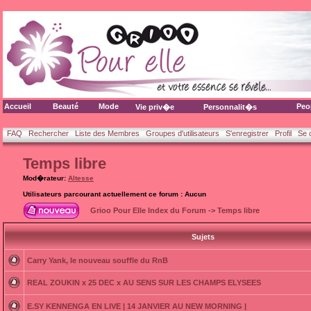
Accueil
Beauté
Mode
Peo
Vie priv�e
Personnalit�s
FAQ
Rechercher
Liste des Membres
Groupes d'utilisateurs
S'enregistrer
Profil
Se 
Temps libre
Mod�rateur:
Altesse
Utilisateurs parcourant actuellement ce forum : Aucun
Grioo Pour Elle Index du Forum
->
Temps libre
Sujets
Carry Yank, le nouveau souffle du RnB
REAL ZOUKIN x 25 DEC x AU SENS SUR LES CHAMPS ELYSEES
E.SY KENNENGA EN LIVE | 14 JANVIER AU NEW MORNING |