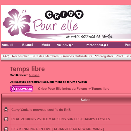
Accueil
Beauté
Mode
Peo
Vie priv�e
Personnalit�s
FAQ
Rechercher
Liste des Membres
Groupes d'utilisateurs
S'enregistrer
Profil
Se 
Temps libre
Mod�rateur:
Altesse
Utilisateurs parcourant actuellement ce forum : Aucun
Grioo Pour Elle Index du Forum
->
Temps libre
Sujets
Carry Yank, le nouveau souffle du RnB
REAL ZOUKIN x 25 DEC x AU SENS SUR LES CHAMPS ELYSEES
E.SY KENNENGA EN LIVE | 14 JANVIER AU NEW MORNING |