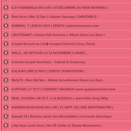
E.SY KENNENGA EN LIVE | 03 DECEMBRE AU NEW MORNING |
Rick Ross | Mer 22 Dec | Cabaret Sauvage | 1NRATABLE !
ADMIRAL T | DIM 21 NOV | ZENITH | admiraltconcert.com
LIEUTENANT x Dance Hall Anarchy x Album Dans Les Bacs !
Gospel Brunch au Caf� Gospel (Victoria Cross, Paris)
HHLS... DE RETOUR LE 12 NOVEMBRE A PARIS...
Concert Gospel Soul/Jazz - Gabriel & Gospossy
KALASH | DIM 21 NOV | ZENITH | KABOOOOM !
Methi'S - Mon Nid'Iles - Album Actuellement Dans Les Bacs
GYPTIAN | 17 OCT | CABARET SAUVAGE www.gyptianconcert.com
REAL ZOUKIN x 08 OCT x LA BODEGA x Jairo Killer Greg Willy
RAHEEM DEVAUGHN EN LIVE | 27 SEPT | ELYSEE MONTMARTRE |
Samedi 18 | Weedim Jacks Sos MoodyMike | Concorde Atlantique
| Hip Hop Loves Soul | Ven 09 Juillet @ Elysee Montmartre |