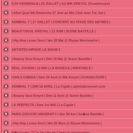
E.SY KENNENGA | 29 JUILLET | AU BIK KREYOL (Guadeloupe)
| After Quai 54| Dimanche 27 Juin au Mix Club avec Fat Joe |
ADMIRAL T | 17 JUILLET | CONCERT AU STADE DES ABYMES |
BEAUTYSOUL KREYOL | 13 JUIN | SCENE BASTILLE |
| Hip Hop Loves Soul | Ven 28 Mai @ Elysee Montmartre |
ARTISTES HIPHOP, LE SHOW 2
| Beauty Soul Kreyol | Dim 16 Mai @ Scene Bastille |
REAL ZOUKIN | 12 MAI | LA BODEGA | INRATABLE !
| HHLS GWADA | Sam 24 Avril @ Bik Kreyol | GUADELOUPE |
ADMIRAL T | DIM 18 AVRIL | La Cigale | admiraltconcert.com
| Beauty Soul Kreyol | Dim 11 Avril @ Scene Bastille |
LA PERFECTA | Sam 1er MAI | La Cigale |
PARIS GROOVE UNIVERSITY | Ven 09 Avr | Sc�ne Bastille |
| Hip Hop Loves Soul | Ven 26 Mars @ Elysee Montmartre |
D�couvrez "3" le 1er clip de Claise le rappeur/dan