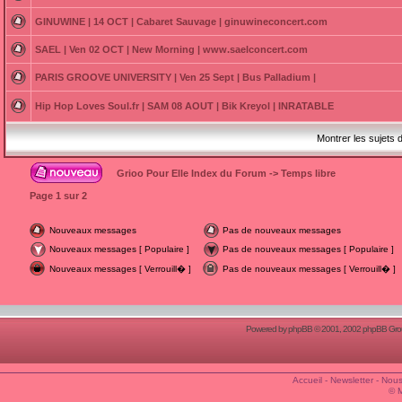
GINUWINE | 14 OCT | Cabaret Sauvage | ginuwineconcert.com
SAEL | Ven 02 OCT | New Morning | www.saelconcert.com
PARIS GROOVE UNIVERSITY | Ven 25 Sept | Bus Palladium |
Hip Hop Loves Soul.fr | SAM 08 AOUT | Bik Kreyol | INRATABLE
Montrer les sujets 
Grioo Pour Elle Index du Forum
->
Temps libre
Page
1
sur
2
Nouveaux messages
Pas de nouveaux messages
Nouveaux messages [ Populaire ]
Pas de nouveaux messages [ Populaire ]
Nouveaux messages [ Verrouill� ]
Pas de nouveaux messages [ Verrouill� ]
Powered by
phpBB
© 2001, 2002 phpBB Group
Accueil
-
Newsletter
-
Nous
© 